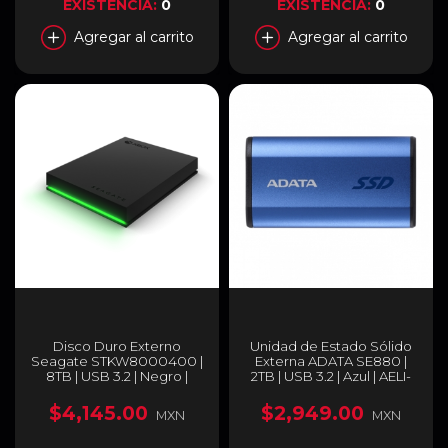
EXISTENCIA:
0
EXISTENCIA:
0
Agregar al carrito
Agregar al carrito
Disco Duro Externo
Unidad de Estado Sólido
Seagate STKW8000400 |
Externa ADATA SE880 |
8TB | USB 3.2 | Negro |
2TB | USB 3.2 | Azul | AELI-
Xbox | Con Luz LED |
SE880-2TCBU
Liquidación OB
$4,145.00
$2,949.00
MXN
MXN