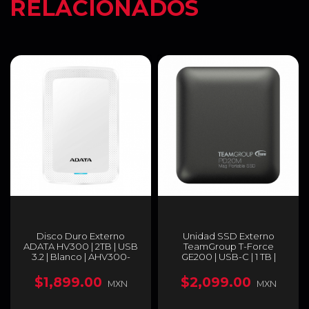
RELACIONADOS
Disco Duro Externo
Unidad SSD Externo
ADATA HV300 | 2TB | USB
TeamGroup T-Force
3.2 | Blanco | AHV300-
GE200 | USB-C | 1 TB |
2TU31-CWH
Unidad de Estado Sólido
Portátil | Color Negro |
$1,899.00
$2,099.00
MXN
MXN
TPSEG2001T0C108