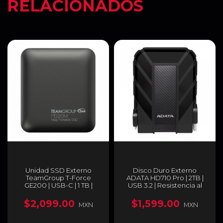
RELACIONADOS
Unidad SSD Externo
Disco Duro Externo
TeamGroup T-Force
ADATA HD710 Pro | 2TB |
GE200 | USB-C | 1 TB |
USB 3.2 | Resistencia al
Unidad de Estado Sólido
Agua IPX8 | Resistencia al
Portátil | Color Negro |
Polvo IP6X | Grado Militar |
$2,099.00
$1,599.00
MXN
MXN
TPSEG2001T0C108
Negro | AHD710P-2TU31-
CBK