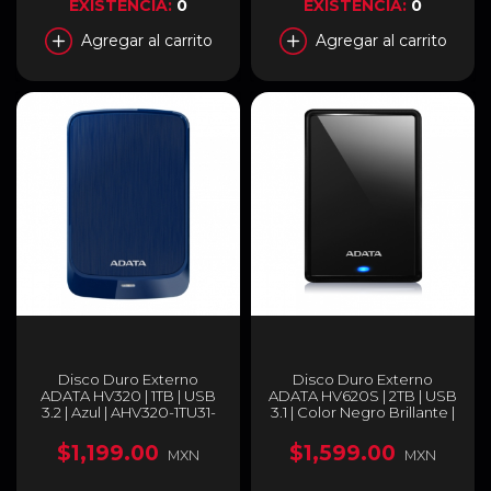
EXISTENCIA:
0
EXISTENCIA:
0
Agregar al carrito
Agregar al carrito
Disco Duro Externo
Disco Duro Externo
ADATA HV320 | 1TB | USB
ADATA HV620S | 2TB | USB
3.2 | Azul | AHV320-1TU31-
3.1 | Color Negro Brillante |
CBL
AHV620S 2TU31-CBK
$1,199.00
$1,599.00
MXN
MXN