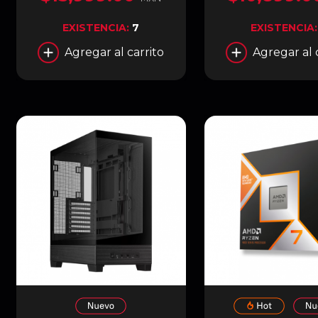
ROJO | T1-RTX5070-O12G-
BLANCO / ROJO 
GAMING
RTX5060TI-O8G-
EXISTENCIA:
7
EXISTENCIA
Agregar al carrito
Agregar al 