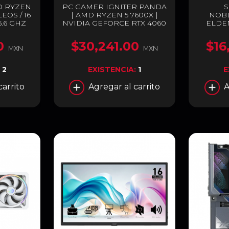
 RYZEN
PC GAMER IGNITER PANDA
S
EOS / 16
| AMD RYZEN 5 7600X |
NOB
5.6 GHZ
NVIDIA GEFORCE RTX 4060
ELDEN
5 | 96MB
8GB | 32GB RAM DDR5 |
HASTA 
 RADEON
SSD 1TB M.2 | ENTREGA
LUM
0
$30,241.00
$16
NCLUYE
INMEDIATA
MXN
MXN
00-
REPO
OF
ESTREL
:
2
EXISTENCIA:
1
E
INCLINA
GRA
carrito
Agregar al carrito
A
ESPE
DORAD