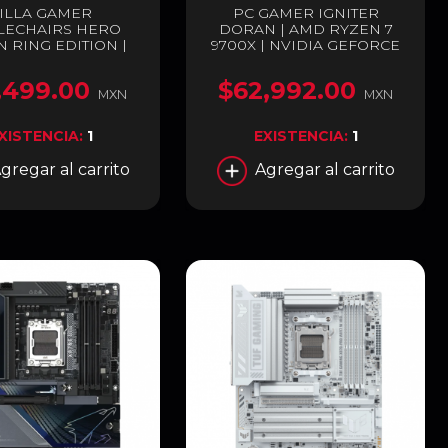
ILLA GAMER
PC GAMER IGNITER
LECHAIRS HERO
DORAN | AMD RYZEN 7
 RING EDITION |
9700X | NVIDIA GEFORCE
150 KG | SOPORTE
RTX 5080 16GB | 32GB RAM
BAR INTEGRADO
DDR5 | SSD 1TB M.2 |
,499.00
$62,992.00
AJUSTABLE |
ENTREGA INMEDIATA
MXN
MXN
SABRAZOS 4D |
LA DE ALUMINIO |
XISTENCIA:
1
EXISTENCIA:
1
CIÓN DE HASTA 125
DOS | EDICIÓN
gregar al carrito
Agregar al carrito
CIAL | NEGRO /
O | NBL-HRO-PU-
ERE