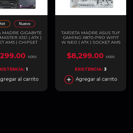
A MADRE GIGABYTE
TARJETA MADRE ASUS TUF
ASTER X3D | ATX |
GAMING X870-PRO WIFI7
T AM5 | CHIPSET
W NEO | ATX | SOCKET AM5
70E | DDR5 (HASTA
| CHIPSET AMD X870 |
 HDMI / USB-C | WI-
DDR5 (HASTA 256GB) |
,299.00
$8,299.00
| BLUETOOTH 5.4 |
HDMI / USB-C | WI-FI 7 |
MXN
MXN
| X870E A MASTER
BLUETOOTH 5.4 | BLANCO |
X
TUF GAMING X870-PRO
XISTENCIA:
1
EXISTENCIA:
3
WIFI7 W NEO
gregar al carrito
Agregar al carrito