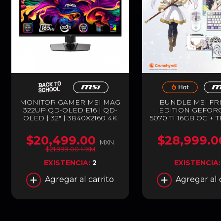
MONITOR GAMER MSI MAG
BUNDLE MSI FR
322UP QD-OLED E16 | QD-
EDITION GEFORC
OLED | 32" | 3840X2160 4K
5070 TI 16GB OC + 
ULTRA HD | FREESYNC |
MOUSE Y MOUS
165HZ | HDMI |
GAMER | GDDR7 | 
$20,499.00
$28,999.0
DISPLAYPORT | NEGRO |
ESPECIAL | BL
MXN
MAG 322UP QD-OLED E16
$21,999.00 MXM
EXISTENCIA:
2
EXISTENCIA
Agregar al carrito
Agregar al 