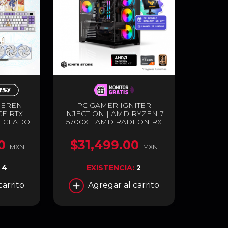
IEREN
PC GAMER IGNITER
E RTX
INJECTION | AMD RYZEN 7
TECLADO,
5700X | AMD RADEON RX
EPAD
9060 XT 16GB | 32GB RAM
EDICIÓN
DDR4 | SSD 1TB M.2 +
0
$31,499.00
ANCO
MONITOR DE 27" DE
MXN
MXN
REGALO PAGANDO DE
CONTADO
:
4
EXISTENCIA:
2
carrito
Agregar al carrito