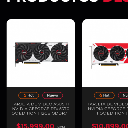
TARJETA DE VIDEO ASUS T1
TARJETA DE VIDEO
NVIDIA GEFORCE RTX 5070
NVIDIA GEFORCE R
OC EDITION | 12GB GDDR7 |
TI OC EDITION 
PCIE 5.0 | 192 BITS | 1 X
GDDR7 | PCIE 5.0 | 
HDMI / 3 X DISPLAYPORT |
| 1 X HDMI / 3
$15,999.00
$10,899.0
ARGB | NEGRO / BLANCO /
DISPLAYPORT | 
MXN