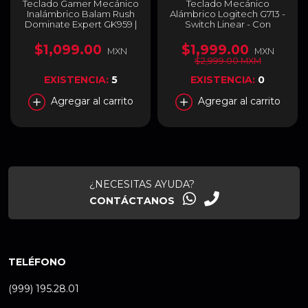
Teclado Gamer Mecánico
Teclado Mecánico
Inalámbrico Balam Rush
Alámbrico Logitech G713 -
Dominate Expert GK959 |
Switch Linear - Con
80% | Switch Brown |
Reposabrazos - Aurora
Teclas Multimedia | 2.4
Collection - 920-010670
$1,099.00
$1,999.00
MXN
MXN
GHz / Bluetooth 5.0 /
$2,999.00 MXM
Cable | Español | RGB |
Blanco | BR-940412
EXISTENCIA:
5
EXISTENCIA:
0
Agregar al carrito
Agregar al carrito
¿NECESITAS AYUDA?
CONTÁCTANOS
TELÉFONO
(999) 195.28.01