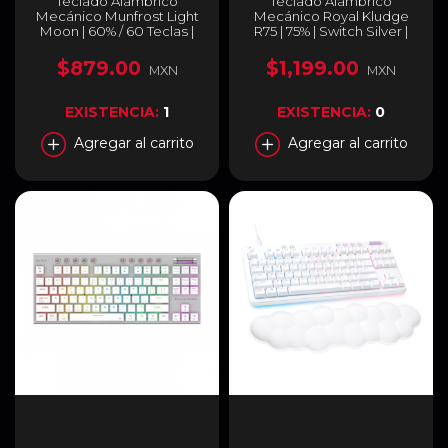
Teclado Alámbrico
Teclado Alámbrico
Mecánico Munfrost Light
Mecánico Royal Kludge
Moon | 60% / 60 Teclas |
R75 | 75% | Switch Silver |
Switches Gateron Red |
RGB | Hot Swap | Color
ARGB | Español | Color
Sky Cyan (Verde Crema) |
$879.00
$1,199.00
MXN
MXN
Blanco | MFKLMR1W
Español | RKR75SK
EXISTENCIA:
1
EXISTENCIA:
0
Agregar al carrito
Agregar al carrito