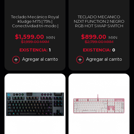
Teclado Mecánico Royal
TECLADO MECANICO
Kludge M75 | 75% |
NZXT FUNCTION 2 NEGRO
Conectividad tri-modo |
RGB HOT SWAP SWITCH
Mini Pantalla OLED | Hot
RED OPTICO REPOSA
Swap | Español | Taro Milk |
MUÑECAS (INGLES) / KB-
$1,599.00
$899.00
MXN
MXN
Español | RKM75TML
001NB-US
$1,999.00 MXM
$2,799.00 MXM
EXISTENCIA:
1
EXISTENCIA:
0
Agregar al carrito
Agregar al carrito