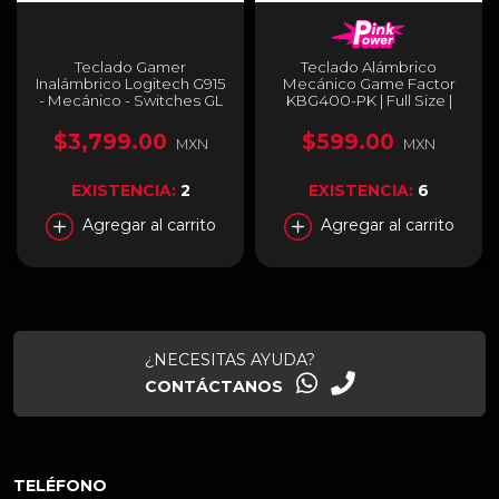
Teclado Gamer
Teclado Alámbrico
Inalámbrico Logitech G915
Mecánico Game Factor
- Mecánico - Switches GL
KBG400-PK | Full Size |
Táctil - TKL - Perfil Bajo -
104 Teclas | Switch Red |
Inglés - Lightspeed -
Español | Color Rosa |
$3,799.00
$599.00
MXN
MXN
Carbón - RGB Lightsync -
KBG400-PK-RD
920-009495
EXISTENCIA:
2
EXISTENCIA:
6
Agregar al carrito
Agregar al carrito
¿NECESITAS AYUDA?
CONTÁCTANOS
TELÉFONO