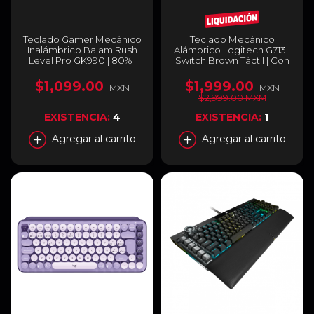
Teclado Gamer Mecánico
Teclado Mecánico
Inalámbrico Balam Rush
Alámbrico Logitech G713 |
Level Pro GK990 | 80% |
Switch Brown Táctil | Con
Switch Red | Teclas
Reposabrazos | Aurora
Multimedia | 2.4 GHz /
Collection | 920-010413
$1,099.00
$1,999.00
MXN
MXN
Bluetooth 5.0 / Cable |
$2,999.00 MXM
Español | RGB | Gris /
Blanco | BR-940689
EXISTENCIA:
4
EXISTENCIA:
1
Agregar al carrito
Agregar al carrito