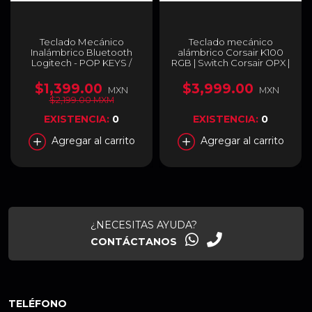
Teclado Mecánico
Teclado mecánico
Inalámbrico Bluetooth
alámbrico Corsair K100
Logitech - POP KEYS /
RGB | Switch Corsair OPX |
Cosmos - Emoji Boton -
Inglés | Reposa muñeca |
ESP - 920-011519
CH-912A01A-NA
$1,399.00
$3,999.00
MXN
MXN
$2,199.00 MXM
EXISTENCIA:
0
EXISTENCIA:
0
Agregar al carrito
Agregar al carrito
¿NECESITAS AYUDA?
CONTÁCTANOS
TELÉFONO