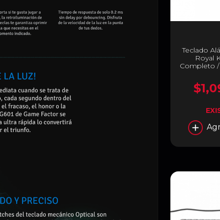
Teclado A
Royal 
Completo / 
Red | Color
R
$1,0
EXI
Agr