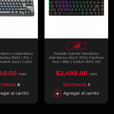
ámbrico Inálambico
Teclado Gamer Mecánico
 Series 3500 | TKL /
Alámbrico ASUS ROG Falchion
 Switch Azul | Color
Ace | 65% | Switch ROG NX
 LED RGB | YTM-
Red | Panel Táctil Interactivo |
28210B
Conexión a PC USB-A | Dual
49.00
$2,499.00
USB-C para Conexión de 2 PCs
MXN
MXN
| Inglés | RGB | Negro | M602
FALCHION ACE
STENCIA:
0
EXISTENCIA:
1
egar al carrito
Agregar al carrito