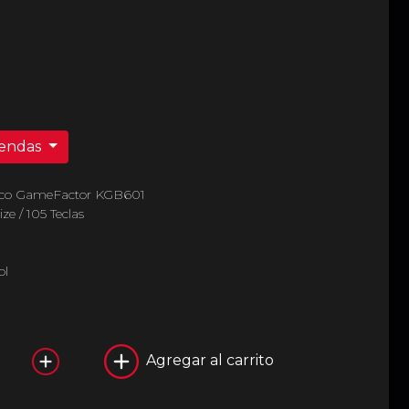
iendas
nico GameFactor KGB601
ze / 105 Teclas
ol
Agregar al carrito