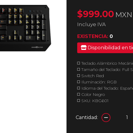
$999.00
MXN
Incluye IVA
EXISTENCIA:
0
Disponibilidad en t
◻️ Teclado Alámbrico Mecá
◻️ Tamaño del Teclado: Full Si
◻️ Switch Red
◻️ Iluminación: RGB
◻️ Idioma del Teclado: Españ
◻️ Color Negro
◻️ SKU: KBG601
Cantidad: