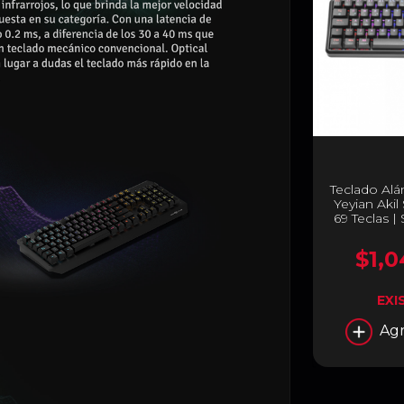
Teclado Al
Yeyian Akil
69 Teclas |
Negro |
$1,0
EXI
Agr