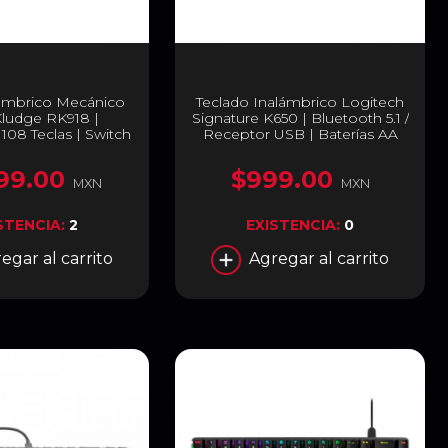
lámbrico Mecánico
Teclado Inalámbrico Logitech
Kludge RK918 |
Signature K650 | Bluetooth 5.1 /
108 Teclas | Switch
Receptor USB | Baterías AA
 Blanco | Español |
(Incluidas) | Windows/ macOS /
K918WH
iOS / Android | Color Blanco
99.00
$999.00
Crudo | 920-010964
MXN
MXN
STENCIA:
2
EXISTENCIA:
0
egar al carrito
Agregar al carrito