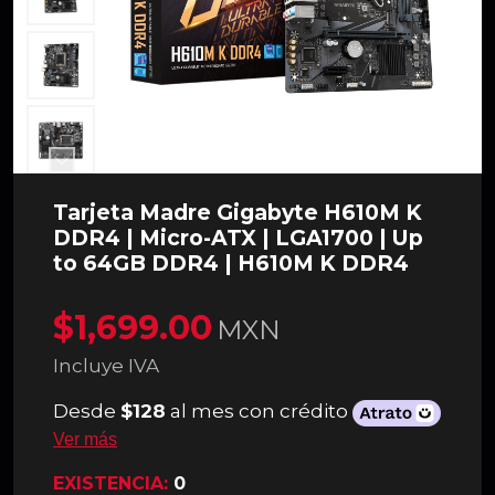
Tarjeta Madre Gigabyte H610M K
DDR4 | Micro-ATX | LGA1700 | Up
to 64GB DDR4 | H610M K DDR4
$1,699.00
MXN
Incluye IVA
Desde
$128
al mes con crédito
Ver más
EXISTENCIA:
0