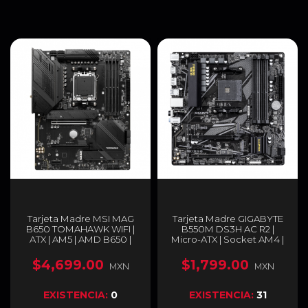
Tarjeta Madre MSI MAG
Tarjeta Madre GIGABYTE
B650 TOMAHAWK WIFI |
B550M DS3H AC R2 |
ATX | AM5 | AMD B650 |
Micro-ATX | Socket AM4 |
DDR5 (Hasta 256 GB) |
Chipset AMD B550 |
HDMI / DisplayPort | Wi-Fi
DDR4 (Hasta 128GB) |
$4,699.00
$1,799.00
MXN
MXN
6E | Bluetooth 5.3 | Negro |
HDMI / DisplayPort | Wi-Fi
MAG B650 TOMAHAWK
5 | Bluetooth 4.2 | Negro |
WIFI
B550M DS3H AC R2
EXISTENCIA:
0
EXISTENCIA:
31