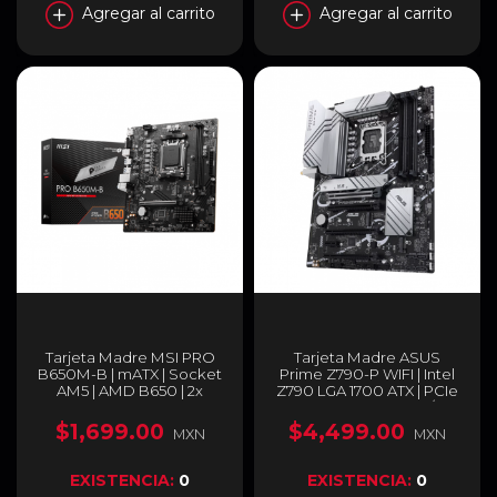
Agregar al carrito
Agregar al carrito
Tarjeta Madre MSI PRO
Tarjeta Madre ASUS
B650M-B | mATX | Socket
Prime Z790-P WIFI | Intel
AM5 | AMD B650 | 2x
Z790 LGA 1700 ATX | PCIe
DDR5 (Máx 128GB) | HDMI |
5.0 | DDR5 | HDMI /
PRO B650M-B
DisplayPort | Wi-Fi 6 y
$1,699.00
$4,499.00
MXN
MXN
Bluetooth v5.2 | PRIME
Z790-P WIFI
EXISTENCIA:
0
EXISTENCIA:
0