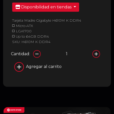
Disponibilidad en tiendas
Tarjeta Madre Gigabyte H610M K DDR4
◻️ Micro-ATX
◻️ LGA1700
◻️ Up to 64GB DDR4
SKU: H610M K DDR4
Cantidad:
Agregar al carrito