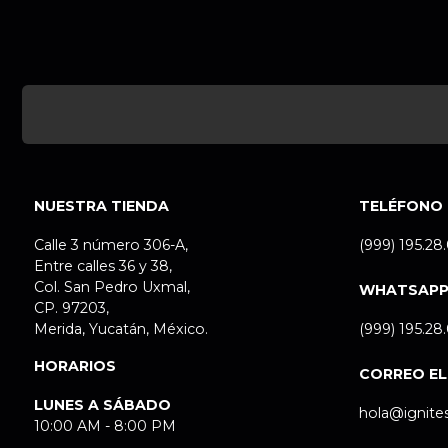
NUESTRA TIENDA
TELÉFONO
Calle 3 número 306-A,
(999) 195.28
Entre calles 36 y 38,
Col. San Pedro Uxmal,
WHATSAP
CP. 97203,
Merida, Yucatán, México.
(999) 195.28
HORARIOS
CORREO E
LUNES A SÁBADO
hola@ignite
10:00 AM - 8:00 PM