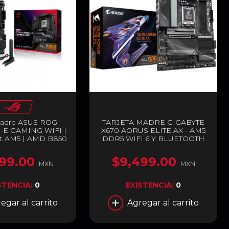
 Madre ASUS ROG
TARJETA MADRE GIGABYTE
-E GAMING WIFI |
X670 AORUS ELITE AX - AM5
et AM5 | AMD B850
DDR5 WIFI 6 Y BLUETOOTH
R5 192GB(Máx) |
5.2 - X670 AORUS ELITE AX
 x 1 / HDMI x 1 | Wi-
99.00
$9,499.00
uetooth v5.4 | ROG
MXN
MXN
0-E GAMING WIFI
STENCIA:
0
EXISTENCIA:
0
egar al carrito
Agregar al carrito