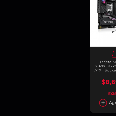
Tarjeta
STRIX B850
ATX | Sock
| RAM DD
Display Port
$8,6
Fi 7 / Bl
STRIX B85
EXI
Agr