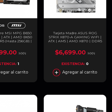
adre MSI MPG B650
Tarjeta Madre ASUS ROG
 | ATX | AMD B650
STRIX X870-A GAMING WIFI |
R5 (Hasta 256GB) |
ATX | AM5 | AMD X870 | DDR5
Bluetooth 5.3 | MPG
(Hasta 256GB) | Wi-Fi 7 |
 EDGE WIFI
Bluetooth 5.4 | Blanco | ROG
99.00
$6,699.00
STRIX X870-A GAMING WIFI
MXN
MXN
STENCIA:
1
EXISTENCIA:
0
egar al carrito
Agregar al carrito