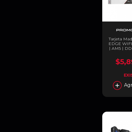
Tarjeta M
EDGE WIFI
| AM5 | DD
Wi-Fi 6E / 
B650
$5,8
EXI
Agr