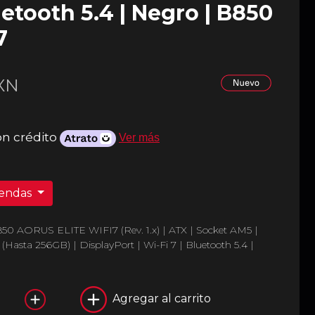
uetooth 5.4 | Negro | B850
7
XN
on crédito
Ver más
iendas
0 AORUS ELITE WIFI7 (Rev. 1.x) | ATX | Socket AM5 |
sta 256GB) | DisplayPort | Wi-Fi 7 | Bluetooth 5.4 |
Agregar al carrito