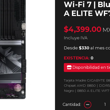
Wi-Fi 7 | Bl
A ELITE WF
$4,399.00
M
Incluye IVA
Desde
$330
al mes c
EXISTENCIA:
0
Disponibilidad en t
Tarjeta Madre GIGABYTE B85
Chipset AMD B850 | DDR5 (Ha
Negro | B850 A ELITE WF7
Cantidad: