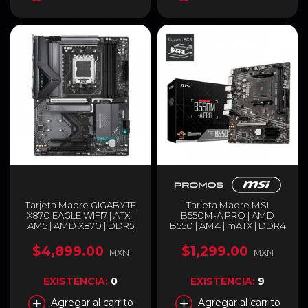
Tarjeta Madre GIGABYTE
Tarjeta Madre MSI
X870 EAGLE WIFI7 | ATX |
B550M-A PRO | AMD
AM5 | AMD X870 | DDR5
B550 | AM4 | mATX | DDR4
(Hasta 256 GB) | USB-C /
| HDMI | B550M-A PRO
HDMI | Wi-Fi 7 | Bluetooth
$4,899.00
$1,299.00
MXN
MXN
5.4 | Negro | X870 EAGLE
WIFI7
EXISTENCIA:
0
EXISTENCIA:
9
Agregar al carrito
Agregar al carrito