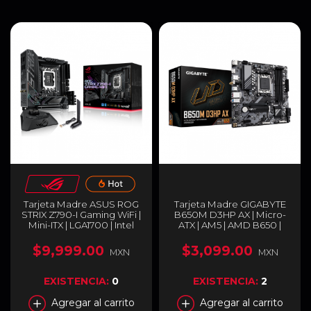
Tarjeta Madre ASUS ROG
Tarjeta Madre GIGABYTE
STRIX Z790-I Gaming WiFi |
B650M D3HP AX | Micro-
Mini-ITX | LGA1700 | Intel
ATX | AM5 | AMD B650 |
Z790 | DDR5 Máx 96GB |
DDR5 (Hasta 256 GB) |
HDMI / Thunderbolt | ROG
HDMI / DisplayPort | Wi-Fi
$9,999.00
$3,099.00
MXN
MXN
STRIX Z790-I GAMING WIFI
6E | Bluetooth 5.3 | Negro |
B650M D3HP AX
EXISTENCIA:
0
EXISTENCIA:
2
Agregar al carrito
Agregar al carrito