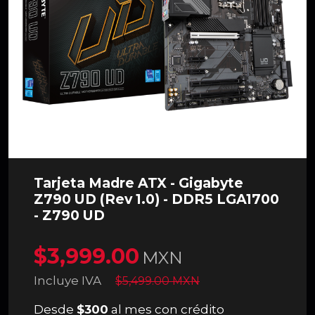
Tarjeta Madre ATX - Gigabyte
Z790 UD (Rev 1.0) - DDR5 LGA1700
- Z790 UD
$3,999.00
MXN
Incluye IVA
$5,499.00 MXN
Desde
$300
al mes con crédito