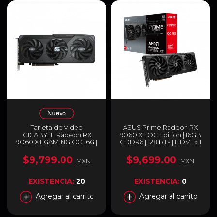
Tarjeta de Video
ASUS Prime Radeon RX
GIGABYTE Radeon RX
9060 XT OC Edition | 16GB
9060 XT GAMING OC 16G |
GDDR6 | 128 bits | HDMI x 1
16GB GDDR6 | PCI Express
/ DisplayPort x 2 | PRIME-
5.0 | 128 Bits | 1 x HDMI / 2 x
RX9060XT-O16G
$9,799.00
$9,699.00
MXN
MXN
DisplayPort | Negro | GV-
R9060XTGAMING OC-
16GD
EXISTENCIA:
20
EXISTENCIA:
0
Agregar al carrito
Agregar al carrito