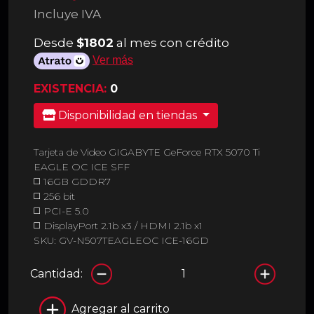
Incluye IVA
Desde
$1802
al mes con crédito
Ver más
EXISTENCIA:
0
Disponibilidad en tiendas
Tarjeta de Video GIGABYTE GeForce RTX 5070 Ti
EAGLE OC ICE SFF
◻️ 16GB GDDR7
◻️ 256 bit
◻️ PCI-E 5.0
◻️ DisplayPort 2.1b x3 / HDMI 2.1b x1
SKU: GV-N507TEAGLEOC ICE-16GD
Cantidad:
Agregar al carrito