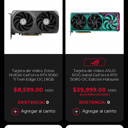
Tarjeta de Video Zotac
Tarjeta de Video ASUS
NVIDIA GeForce RTX 5060
ROG Astral GeForce RTX
Ti Twin Edge OC | 8GB
5080 OC Edición Hatsune
GDDR7 | 128-bit | ZT-
Miku | 16GB GDDR7 | PCI
B50610H-10M
Express 5.0 | 192 Bits |
$8,599.00
$39,999.00
MXN
MXN
Negro / Azul | ROG-
$42,999.00 MXM
ASTRAL-RTX5080-O16G-
MIKU-W
EXISTENCIA:
0
EXISTENCIA:
0
Agregar al carrito
Agregar al carrito