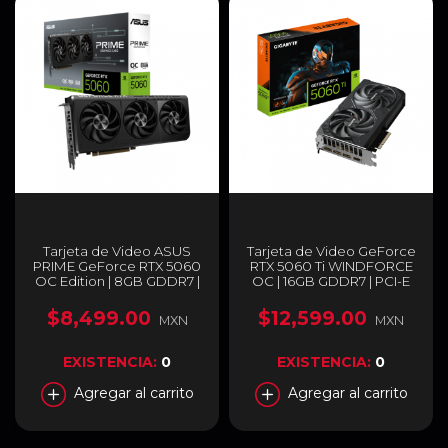
Tarjeta de Video ASUS
Tarjeta de Video GeForce
PRIME GeForce RTX 5060
RTX 5060 Ti WINDFORCE
OC Edition | 8GB GDDR7 |
OC | 16GB GDDR7 | PCI-E
PCI Express 5.0 | 128 bits |
5.0 | 128 bit | DisplayPort x
PRIME-RTX5060-O8G
3 / HDMI | GV-
$8,499.00
$12,599.00
MXN
MXN
N506TWF2OC-16GD
EXISTENCIA:
0
EXISTENCIA:
0
Agregar al carrito
Agregar al carrito