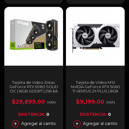
Tarjeta de Video Zotac
Tarjeta de Video MSI
GeForce RTX 5080 SOLID
NVIDIA GeForce RTX 5060
OC | 16GB GDDR7 | 256-bit
Ti VENTUS 2X PLUS | 8GB
| PCI Express 5.0 x 16 |
GDDR7 | PCI Express 5.0 |
DisplayPort x 3 / HDMI x 1 |
128 Bits | G506T-8V2P
$29,899.00
$9,199.00
MXN
MXN
ZT-B50800J-10P
EXISTENCIA:
0
EXISTENCIA:
0
Agregar al carrito
Agregar al carrito