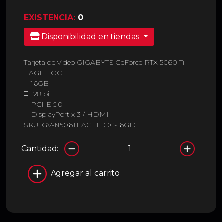
EXISTENCIA:
0
Disponibilidad en tiendas
Tarjeta de Video GIGABYTE GeForce RTX 5060 Ti
EAGLE OC
◻️ 16GB
◻️ 128 bit
◻️ PCI-E 5.0
◻️ DisplayPort x 3 / HDMI
SKU: GV-N506TEAGLE OC-16GD
Cantidad:
Agregar al carrito