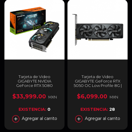
Tarjeta de Video
Tarjeta de Video
GIGABYTE NVIDIA
GIGABYTE GeForce RTX
GeForce RTX 5080
5050 OC Low Profile 8G |
GAMING OC 16G | 16GB
8GB GDDR6 | PCI Express
GDDR7 | 256 bit | PCI-E 5.0 |
5.0 | 128 Bits | GV-
$33,999.00
$6,099.00
MXN
MXN
DisplayPort 2.1b x 3 / HDMI
N5050OC-8GL
2.1b x 1 | GV-
N5080GAMING OC-16GD
EXISTENCIA:
0
EXISTENCIA:
28
Agregar al carrito
Agregar al carrito