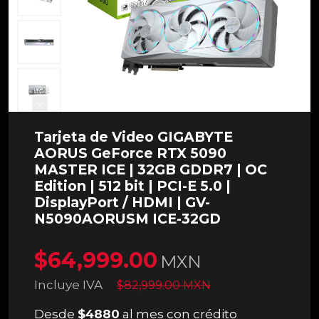
Tarjeta de Video GIGABYTE
AORUS GeForce RTX 5090
MASTER ICE | 32GB GDDR7 | OC
Edition | 512 bit | PCI-E 5.0 |
DisplayPort / HDMI | GV-
N5090AORUSM ICE-32GD
$64,999.00
MXN
Incluye IVA
$82,999.00 MXN
Desde
$4880
al mes con crédito