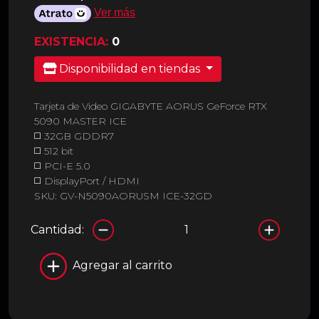
Ver más
EXISTENCIA:
0
Disponibilidad en tiendas
Tarjeta de Video GIGABYTE AORUS GeForce RTX
5090 MASTER ICE
◻️ 32GB GDDR7
◻️ 512 bit
◻️ PCI-E 5.0
◻️ DisplayPort / HDMI
SKU: GV-N5090AORUSM ICE-32GD
Cantidad:
Agregar al carrito