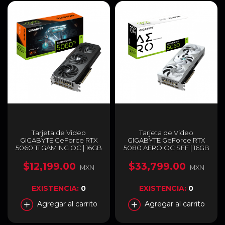
Tarjeta de Video
Tarjeta de Video
GIGABYTE GeForce RTX
GIGABYTE GeForce RTX
5060 Ti GAMING OC | 16GB
5080 AERO OC SFF | 16GB
GDDR7 | 128-bit | PCI-E 5.0 |
GDDR7 | 256 bit | PCI-E 5.0 |
DisplayPort / HDMI | GV-
GV-N5080AERO OC-16GD
$12,199.00
$33,799.00
MXN
MXN
N506TGAMING OC-16G
EXISTENCIA:
0
EXISTENCIA:
0
Agregar al carrito
Agregar al carrito