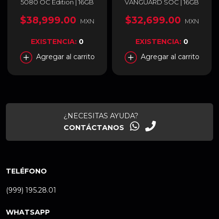
5080 OC Edition | 16GB
VANGUARD SOC | 16GB
GDDR7 | PCI Express 5.0 |
GDDR7 | PCI Express 5.0 |
192-bit | HDMI 2.1b x 2 /
256 Bits | G5080-16VGS
$38,999.00
$32,699.00
MXN
MXN
DisplayPort 2.1b x 3 | ROG-
ASTRAL-RTX5080-O16G-
GAMING
EXISTENCIA:
0
EXISTENCIA:
0
Agregar al carrito
Agregar al carrito
¿NECESITAS AYUDA?
CONTÁCTANOS
TELÉFONO
(999) 195.28.01
WHATSAPP