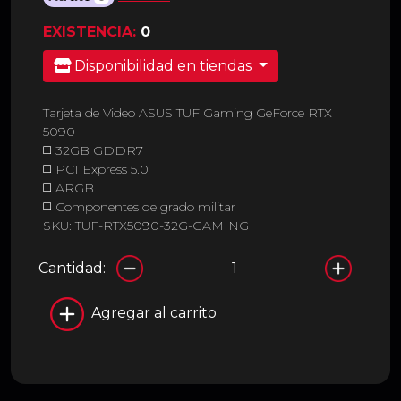
EXISTENCIA:
0
Disponibilidad en tiendas
Tarjeta de Video ASUS TUF Gaming GeForce RTX
5090
◻️ 32GB GDDR7
◻️ PCI Express 5.0
◻️ ARGB
◻️ Componentes de grado militar
SKU: TUF-RTX5090-32G-GAMING
Cantidad:
Agregar al carrito