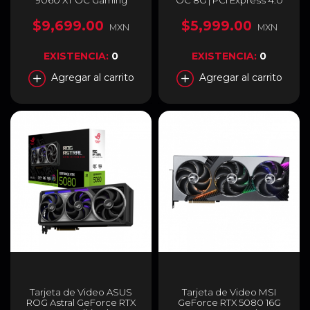
Edition | 16GB GDDR6 | PCI
x16 | 8 GB GDDR6 | Bus
Express 5.0 | 128 Bits |
256-bit | GV-R76GAMING
$9,699.00
$5,999.00
MXN
MXN
Negro | RX-96TSW16BQ
OC-8GD
EXISTENCIA:
0
EXISTENCIA:
0
Agregar al carrito
Agregar al carrito
Tarjeta de Video ASUS
Tarjeta de Video MSI
ROG Astral GeForce RTX
GeForce RTX 5080 16G