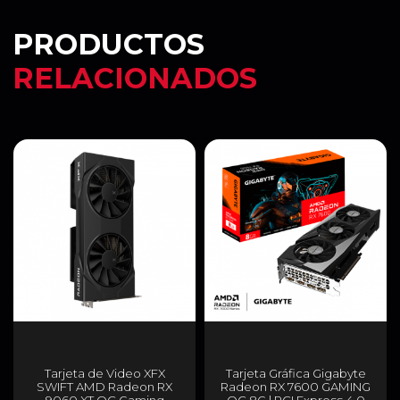
PRODUCTOS
RELACIONADOS
Tarjeta de Video XFX
Tarjeta Gráfica Gigabyte
SWIFT AMD Radeon RX
Radeon RX 7600 GAMING
9060 XT OC Gaming
OC 8G | PCI Express 4.0