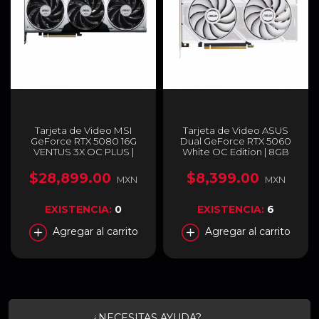
Tarjeta de Video MSI
Tarjeta de Video ASUS
GeForce RTX 5080 16G
Dual GeForce RTX 5060
VENTUS 3X OC PLUS |
White OC Edition | 8GB
16GB GDDR7 | PCI Express
GDDR7 | PCI Express 5.0 |
5.0 | 256 Bits | Negro |
128 Bits | Blanco | DUAL-
$28,899.00
$8,399.00
MXN
MXN
GEFORCE RTX 5080 16G
RTX5060-O8G-WHITE
VENTUS 3X OC PLUS
EXISTENCIA:
0
EXISTENCIA:
6
Agregar al carrito
Agregar al carrito
¿NECESITAS AYUDA?