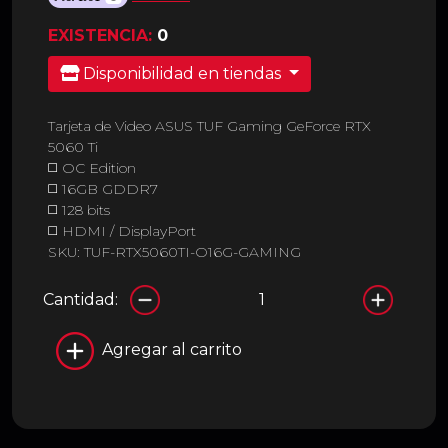
EXISTENCIA:
0
Disponibilidad en tiendas
Tarjeta de Video ASUS TUF Gaming GeForce RTX
5060 Ti
◻️ OC Edition
◻️ 16GB GDDR7
◻️ 128 bits
◻️ HDMI / DisplayPort
SKU: TUF-RTX5060TI-O16G-GAMING
Cantidad:
Agregar al carrito