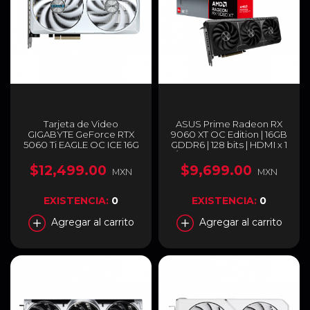
Tarjeta de Video
ASUS Prime Radeon RX
GIGABYTE GeForce RTX
9060 XT OC Edition | 16GB
5060 Ti EAGLE OC ICE 16G
GDDR6 | 128 bits | HDMI x 1
| 16GB GDDR7 | PCI
/ DisplayPort x 2 | PRIME-
Express 5.0 | 128 Bits |
RX9060XT-O16G
$12,499.00
$9,699.00
MXN
MXN
Blanco | GV-
N506TEAGLEOC ICE-16GD
EXISTENCIA:
0
EXISTENCIA:
0
Agregar al carrito
Agregar al carrito