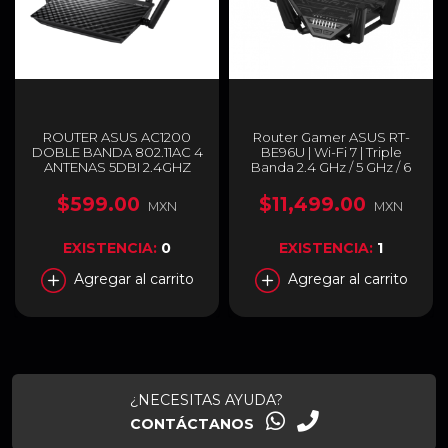
ROUTER ASUS AC1200
Router Gamer ASUS RT-
DOBLE BANDA 802.11AC 4
BE96U | Wi-Fi 7 | Triple
ANTENAS 5DBI 2.4GHZ
Banda 2.4 GHz / 5 GHz / 6
5GHZ 2X2 4LAN RT AC1200
GHz | AiMesh | Controles
V2
Parentales | Negro | RT-
$599.00
$11,499.00
MXN
MXN
BE96U
EXISTENCIA:
0
EXISTENCIA:
1
Agregar al carrito
Agregar al carrito
¿NECESITAS AYUDA?
CONTÁCTANOS