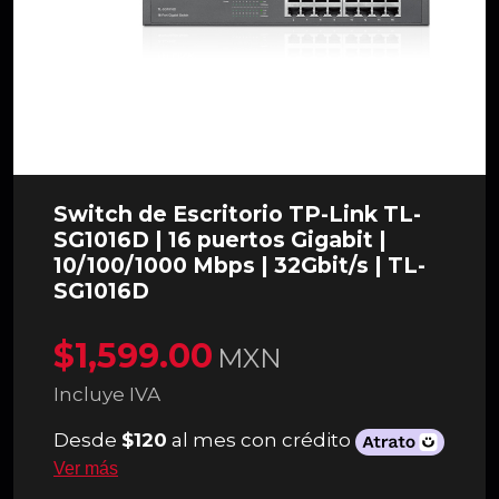
Switch de Escritorio TP-Link TL-
SG1016D | 16 puertos Gigabit |
10/100/1000 Mbps | 32Gbit/s | TL-
SG1016D
$1,599.00
MXN
Incluye IVA
Desde
$120
al mes con crédito
Ver más