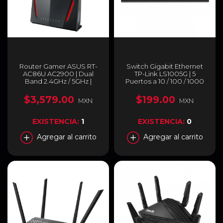
Router Gamer ASUS RT-
Switch Gigabit Ethernet
AC86U AC2900 | Dual
TP-Link LS1005G | 5
Band 2.4GHz / 5GHz |
Puertos a 10 / 100 / 1000
Hasta 2900 Mbps | MU-
Mbps | Capacidad de
MIMO y Soporte AiMesh |
Switcheo de 10 Gbit/s | No
$3,579.00
$199.00
MXN
MXN
Acelerador de Juegos
Administrable | Tecnología
WTFast | 3 Antenas |
de Eficiencia Energética |
Negro | RT-AC86U
LS1005G
EXISTENCIA:
1
EXISTENCIA:
0
Agregar al carrito
Agregar al carrito