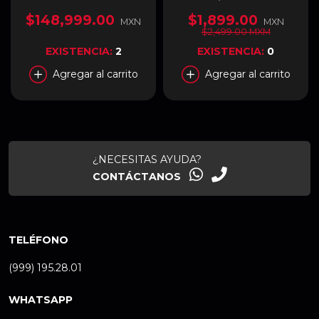
2 x USB-C, 6 Salidas
LCD / S900 - VICA
EFDPU2BP
$148,999.00
$1,899.00
MXN
MXN
$2,499.00 MXM
EXISTENCIA:
2
EXISTENCIA:
0
Agregar al carrito
Agregar al carrito
¿NECESITAS AYUDA?
CONTÁCTANOS
TELÉFONO
(999) 195.28.01
WHATSAPP