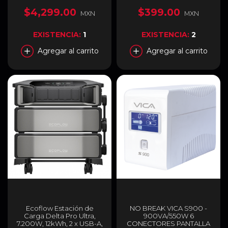
Simulada | 8 Contactos |
Regulador y Supresor de
Regulador AVR |
Picos | RAVR1408
$4,299.00
$399.00
MXN
MXN
Protección Telefónica |
USB | Negro |
SBNB2400M
EXISTENCIA:
1
EXISTENCIA:
2
Agregar al carrito
Agregar al carrito
Ecoflow Estación de
NO BREAK VICA S900 -
Carga Delta Pro Ultra,
900VA/550W 6
7.200W, 12kWh, 2 x USB-A,
CONECTORES PANTALLA