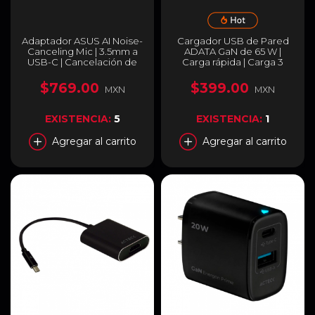
Adaptador ASUS AI Noise-
Cargador USB de Pared
Canceling Mic | 3.5mm a
ADATA GaN de 65 W |
USB-C | Cancelación de
Carga rápida | Carga 3
Ruido Inteligente con IA |
dispositivos de forma
Hi-Res DAC 96kHz / 24-bit
simultánea | USB-A / USB-
$769.00
$399.00
MXN
MXN
| Compatible con PC /
C | Color Blanco |
Mac / Móvil / Consolas |
CHARGERU-0653-
Adaptador USB-A Incluido
QCPDWH
EXISTENCIA:
5
EXISTENCIA:
1
| Negro | AI NC MIC
ADAPTER
Agregar al carrito
Agregar al carrito