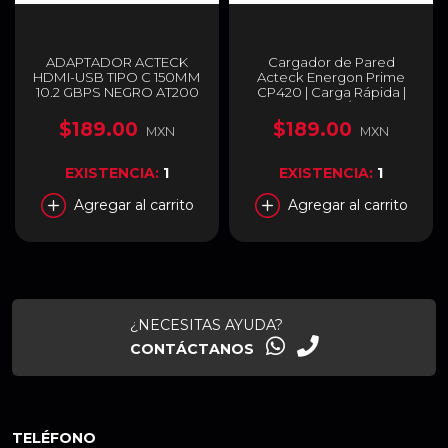
ADAPTADOR ACTECK
Cargador de Pared
HDMI-USB TIPO C 150MM
Acteck Energon Prime
10.2 GBPS NEGRO AT200
CP420 | Carga Rápida |
AC-923040
20W | USB-A / USB-C |
Color Negro | AC-935555
$189.00
$189.00
MXN
MXN
EXISTENCIA:
1
EXISTENCIA:
1
Agregar al carrito
Agregar al carrito
¿NECESITAS AYUDA?
CONTÁCTANOS
TELÉFONO