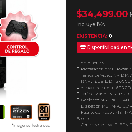
$34,499.00
Incluye IVA
EXISTENCIA:
0
Disponibilidad en t
Componentes:
◻️ Procesador: AMD Ryzen 
◻️ Tarjeta de Video: NVIDI
◻️ RAM: 16GB DDR5 6000
◻️ Almacenamiento: 500G
◻️ Tarjeta Madre: MSI PR
◻️ Gabinete: MSI PAG PAN
◻️ Disipador: MSI MAG C
◻️ Fuente de Poder: MSI M
Bronze
◻️ Conectividad: Wi-Fi 6E y 