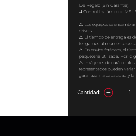
De Regalo (Sin Garantía):
◻️ Control Inalámbrico 
⚠️ Los equipos se ensamblan
drivers.
⚠️ El tiempo de entrega es d
tengamos al momento de su
⚠️ En envíos foráneos, el tie
paquetería utilizada. Por lo g
⚠️ Imágenes de carácter ilu
representados pueden variar 
garantizan la capacidad y la
Cantidad: