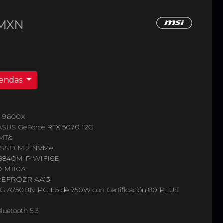
MXN
iendas
5 9600X
A ASUS GeForce RTX 5070 12G
MT/s
B SSD M.2 NVMe
O B840M-P WIFI6E
O M110A
OREFROZR AA13
AG A750BN PCIE5 de 750W con Certificación 80 PLUS
Bluetooth 5.3