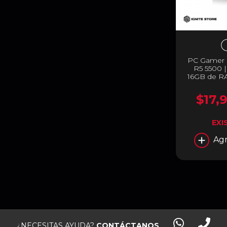
PC Gamer I
R5 5500 
16GB de R
Adaptador W
Contr
$17,
EXI
Agr
¿NECESITAS AYUDA?
CONTÁCTANOS