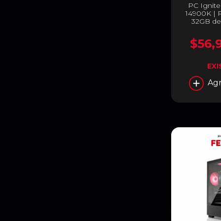
PC Igniter
14900K | R
32GB de
$56,
EXI
Agr