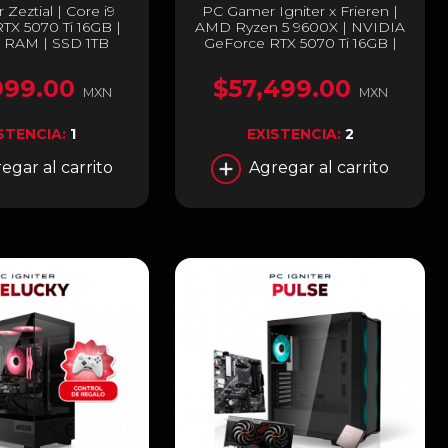
 Zeztial | Core i9
PC Gamer Igniter x Frieren |
TX 5070 Ti 16GB |
AMD Ryzen 5 9600X | NVIDIA
 RAM | SSD 1TB
GeForce RTX 5070 Ti 16GB |
32GB RAM DDR5 | SSD 1TB
M.2 + Kit Gamer Inalámbrico
999.00
$57,499.00
MSI Edición Frieren: Teclado
MXN
MXN
Mecánico, Mouse y Mousepad
STENCIA:
1
EXISTENCIA:
2
egar al carrito
Agregar al carrito