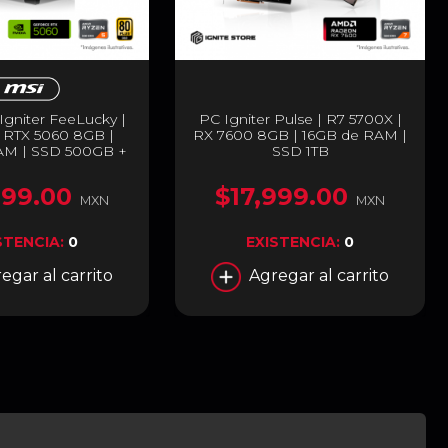
gniter FeeLucky |
PC Igniter Pulse | R7 5700X |
| RTX 5060 8GB |
RX 7600 8GB | 16GB de RAM |
AM | SSD 500GB +
SSD 1TB
i-Fi y Bluetooth +
ol de Regalo
999.00
$17,999.00
MXN
MXN
STENCIA:
0
EXISTENCIA:
0
egar al carrito
Agregar al carrito