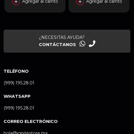
Agregar al carrito
Agregar al carrito
BLANCO | BR-941389
¿NECESITAS AYUDA?
CONTÁCTANOS
TELÉFONO
(999) 195.28.01
WHATSAPP
(999) 195.28.01
CORREO ELECTRÓNICO
hola@ignitestore.mx