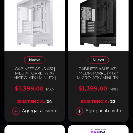
GABINETE ASUS A31 |
GABINETE ASUS A31 |
MEDIA TORRE | ATX /
MEDIA TORRE | ATX /
MICRO-ATX / MINI-ITX |
MICRO-ATX / MINI-ITX |
USB-C 3.2 / USB-A 3.2 |
USB-C 3.2 / USB-A 3.2 |
DISEÑO PANORÁMICO
DISEÑO PANORÁMICO
$1,399.00
$1,399.00
MXN
MXN
CON DOBLE CRISTAL
CON DOBLE CRISTAL
TEMPLADO | BLANCO |
TEMPLADO | NEGRO |
A31/WT/TG
A31/BK/TG
EXISTENCIA:
24
EXISTENCIA:
23
Agregar al carrito
Agregar al carrito