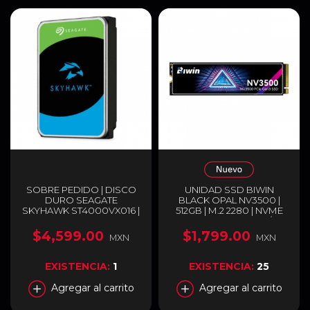
SOBRE PEDIDO | DISCO
UNIDAD SSD BIWIN
DURO SEAGATE
BLACK OPAL NV3500 |
SKYHAWK ST4000VX016 |
512GB | M.2 2280 | NVME
HDD INTERNO 3.5" | 4 TB |
PCIE 3.0 | 3,500 MB/S
SATA III 6 GB/S | 5400 RPM
LECTURA | 2,500 MB/S
$4,599.00
$1,799.00
MXN
MXN
| 256 MB CACHÉ |
ESCRITURA | BIWIN
OPTIMIZADO PARA
NV3500 512GB SSD
VIDEOVIGILANCIA 24/7 |
EXISTENCIA:
1
EXISTENCIA:
25
COMPATIBLE CON
DVR/NVR DE 1–16 BAHÍAS
Agregar al carrito
Agregar al carrito
Y HASTA 64 CÁMARAS |
ST4000VX016