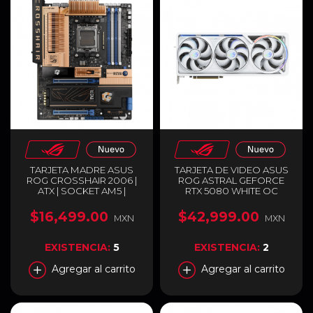
TARJETA MADRE ASUS
TARJETA DE VIDEO ASUS
ROG CROSSHAIR 2006 |
ROG ASTRAL GEFORCE
ATX | SOCKET AM5 |
RTX 5080 WHITE OC
CHIPSET AMD X870E | 4 X
EDITION | 16GB GDDR7 |
DDR5 (HASTA 256GB) | 1 X
PCI EXPRESS 5.0 | 256 BITS
$16,499.00
$42,999.00
MXN
MXN
HDMI / 2 X USB-C | WI-FI 7 |
| 2 X HDMI / 3 X
BLUETOOTH 5.4 | EDICIÓN
DISPLAYPORT | ARGB |
ESPECIAL RETRO | NEGRO
BLANCO | ROG-ASTRAL-
EXISTENCIA:
5
EXISTENCIA:
2
/ COBRE | ROG
RTX5080-O16G-WHITE
CROSSHAIR 2006
Agregar al carrito
Agregar al carrito