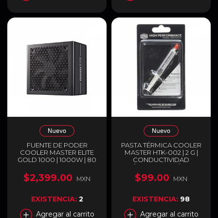
FUENTE DE PODER
PASTA TÉRMICA COOLER
COOLER MASTER ELITE
MASTER HTK-002 | 2 G |
GOLD 1000 | 1000W | 80
CONDUCTIVIDAD
PLUS GOLD | FULL
TÉRMICA 0.8 W/MK |
MODULAR | COMPATIBLE
DIELÉCTRICA NO
$2,399.00
$99.00
MXN
MXN
CON ATX 3.1 Y PCIE 5.1 |
CONDUCTORA | PARA
NEGRO | MPX-A005-
CPU / GPU / CHIPSET |
AFAG-BUS
HASTA 177°C | BLANCA |
EXISTENCIA:
2
EXISTENCIA:
98
HTK-002-U1
Agregar al carrito
Agregar al carrito