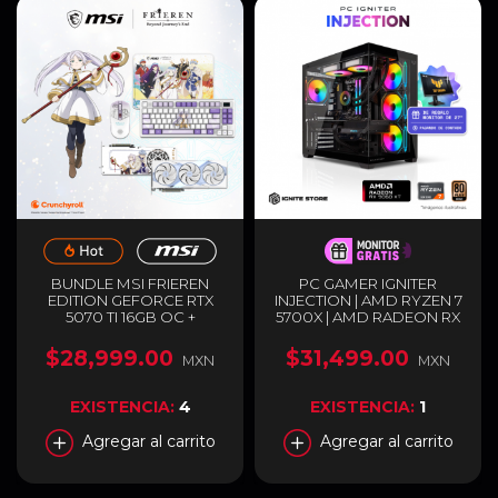
BUNDLE MSI FRIEREN
PC GAMER IGNITER
EDITION GEFORCE RTX
INJECTION | AMD RYZEN 7
5070 TI 16GB OC +
5700X | AMD RADEON RX
TECLADO, MOUSE Y
9060 XT 16GB | 32GB RAM
MOUSEPAD GAMER |
DDR4 | SSD 1TB M.2 +
$28,999.00
$31,499.00
MXN
MXN
GDDR7 | EDICIÓN
MONITOR DE 27" DE
ESPECIAL | BLANCO
REGALO PAGANDO DE
CONTADO
EXISTENCIA:
4
EXISTENCIA:
1
Agregar al carrito
Agregar al carrito