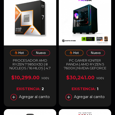
PROCESADOR AMD
PC GAMER IGNITER
RYZEN 7 9850X3D | 8
PANDA | AMD RYZEN 5
NÚCLEOS / 16 HILOS | 4.7
7600X | NVIDIA GEFORCE
GHZ / 5.6 GHZ (MÁX) |
RTX 4060 8GB | 32GB
SOCKET AM5 | 96MB
RAM DDR5 | SSD 1TB M.2 |
$10,299.00
$30,241.00
MXN
MXN
CACHÉ L3 | AMD RADEON
ENTREGA INMEDIATA
GRAPHICS | NO INCLUYE
DISIPADOR | 100-
EXISTENCIA:
2
EXISTENCIA:
1
100001973WOF
Agregar al carrito
Agregar al carrito