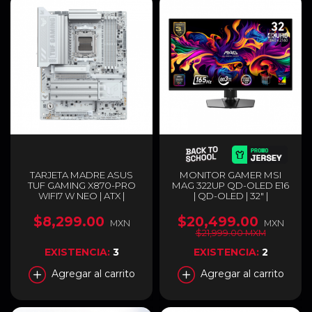
TARJETA MADRE ASUS
MONITOR GAMER MSI
TUF GAMING X870-PRO
MAG 322UP QD-OLED E16
WIFI7 W NEO | ATX |
| QD-OLED | 32" |
SOCKET AM5 | CHIPSET
3840X2160 4K ULTRA HD |
AMD X870 | DDR5 (HASTA
FREESYNC | 165HZ | HDMI |
$8,299.00
$20,499.00
MXN
MXN
256GB) | HDMI / USB-C |
DISPLAYPORT | NEGRO |
$21,999.00 MXM
WI-FI 7 | BLUETOOTH 5.4 |
MAG 322UP QD-OLED E16
BLANCO | TUF GAMING
EXISTENCIA:
3
EXISTENCIA:
2
X870-PRO WIFI7 W NEO
Agregar al carrito
Agregar al carrito