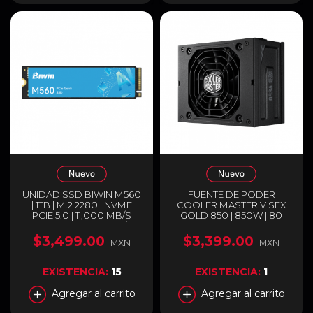
UNIDAD SSD BIWIN M560
FUENTE DE PODER
| 1TB | M.2 2280 | NVME
COOLER MASTER V SFX
PCIE 5.0 | 11,000 MB/S
GOLD 850 | 850W | 80
LECTURA | 9,700 MB/S
PLUS GOLD | FULL
ESCRITURA |
MODULAR | COMPATIBLE
$3,499.00
$3,399.00
MXN
MXN
BM560NN01TB-RGX
CON ATX 3.0 Y PCIE 5.0 |
NEGRO | MPY-8501-
SFHAGV-3EUS
EXISTENCIA:
15
EXISTENCIA:
1
Agregar al carrito
Agregar al carrito