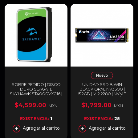
SOBRE PEDIDO | DISCO
UNIDAD SSD BIWIN
DURO SEAGATE
BLACK OPAL NV3500 |
SKYHAWK ST4000VX016 |
512GB | M.2 2280 | NVME
HDD INTERNO 3.5" | 4 TB |
PCIE 3.0 | 3,500 MB/S
SATA III 6 GB/S | 5400 RPM
LECTURA | 2,500 MB/S
$4,599.00
$1,799.00
MXN
MXN
| 256 MB CACHÉ |
ESCRITURA | BIWIN
OPTIMIZADO PARA
NV3500 512GB SSD
VIDEOVIGILANCIA 24/7 |
EXISTENCIA:
1
EXISTENCIA:
25
COMPATIBLE CON
DVR/NVR DE 1–16 BAHÍAS
Agregar al carrito
Agregar al carrito
Y HASTA 64 CÁMARAS |
ST4000VX016