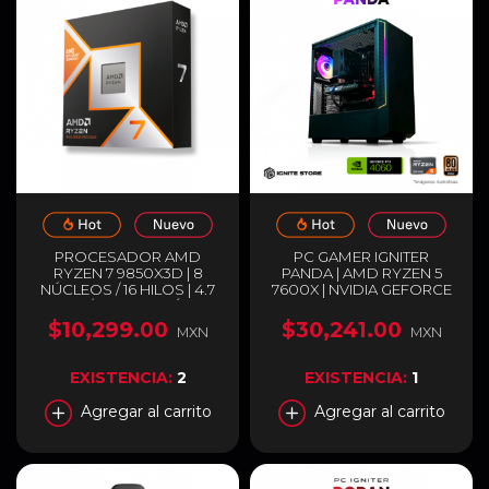
PROCESADOR AMD
PC GAMER IGNITER
RYZEN 7 9850X3D | 8
PANDA | AMD RYZEN 5
NÚCLEOS / 16 HILOS | 4.7
7600X | NVIDIA GEFORCE
GHZ / 5.6 GHZ (MÁX) |
RTX 4060 8GB | 32GB
SOCKET AM5 | 96MB
RAM DDR5 | SSD 1TB M.2 |
$10,299.00
$30,241.00
MXN
MXN
CACHÉ L3 | AMD RADEON
ENTREGA INMEDIATA
GRAPHICS | NO INCLUYE
DISIPADOR | 100-
EXISTENCIA:
2
EXISTENCIA:
1
100001973WOF
Agregar al carrito
Agregar al carrito