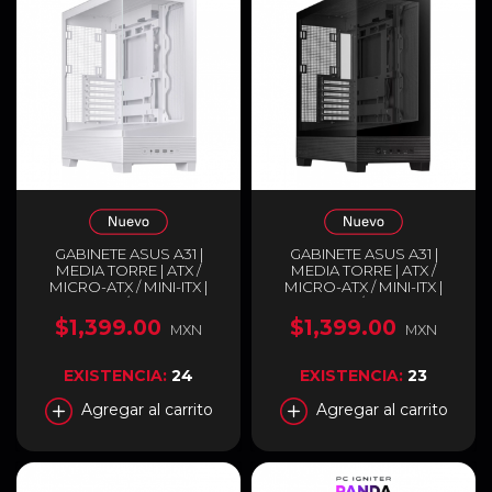
GABINETE ASUS A31 |
GABINETE ASUS A31 |
MEDIA TORRE | ATX /
MEDIA TORRE | ATX /
MICRO-ATX / MINI-ITX |
MICRO-ATX / MINI-ITX |
USB-C 3.2 / USB-A 3.2 |
USB-C 3.2 / USB-A 3.2 |
DISEÑO PANORÁMICO
DISEÑO PANORÁMICO
$1,399.00
$1,399.00
MXN
MXN
CON DOBLE CRISTAL
CON DOBLE CRISTAL
TEMPLADO | BLANCO |
TEMPLADO | NEGRO |
A31/WT/TG
A31/BK/TG
EXISTENCIA:
24
EXISTENCIA:
23
Agregar al carrito
Agregar al carrito