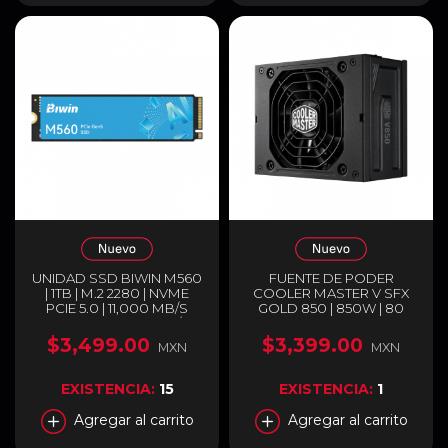
UNIDAD SSD BIWIN M560
FUENTE DE PODER
| 1TB | M.2 2280 | NVME
COOLER MASTER V SFX
PCIE 5.0 | 11,000 MB/S
GOLD 850 | 850W | 80
LECTURA | 9,700 MB/S
PLUS GOLD | FULL
ESCRITURA |
MODULAR | COMPATIBLE
$3,499.00
$3,399.00
MXN
MXN
BM560NN01TB-RGX
CON ATX 3.0 Y PCIE 5.0 |
NEGRO | MPY-8501-
SFHAGV-3EUS
EXISTENCIA:
15
EXISTENCIA:
1
Agregar al carrito
Agregar al carrito