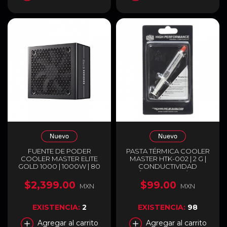
FUENTE DE PODER
PASTA TÉRMICA COOLER
COOLER MASTER ELITE
MASTER HTK-002 | 2 G |
GOLD 1000 | 1000W | 80
CONDUCTIVIDAD
PLUS GOLD | FULL
TÉRMICA 0.8 W/MK |
MODULAR | COMPATIBLE
DIELÉCTRICA NO
$2,399.00
$99.00
MXN
MXN
CON ATX 3.1 Y PCIE 5.1 |
CONDUCTORA | PARA
NEGRO | MPX-A005-
CPU / GPU / CHIPSET |
AFAG-BUS
HASTA 177°C | BLANCA |
EXISTENCIA:
2
EXISTENCIA:
98
HTK-002-U1
Agregar al carrito
Agregar al carrito