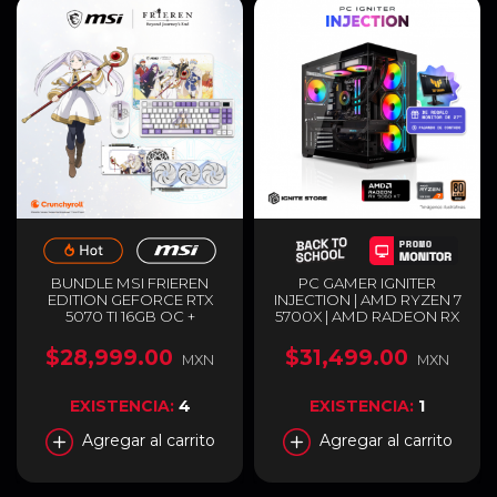
BUNDLE MSI FRIEREN
PC GAMER IGNITER
EDITION GEFORCE RTX
INJECTION | AMD RYZEN 7
5070 TI 16GB OC +
5700X | AMD RADEON RX
TECLADO, MOUSE Y
9060 XT 16GB | 32GB RAM
MOUSEPAD GAMER |
DDR4 | SSD 1TB M.2 +
$28,999.00
$31,499.00
MXN
MXN
GDDR7 | EDICIÓN
MONITOR DE 27" DE
ESPECIAL | BLANCO
REGALO PAGANDO DE
CONTADO
EXISTENCIA:
4
EXISTENCIA:
1
Agregar al carrito
Agregar al carrito