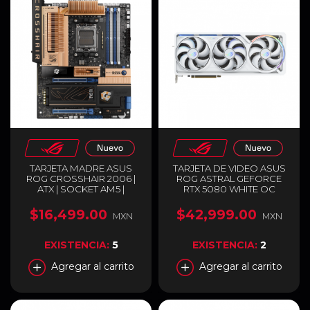
TARJETA MADRE ASUS
TARJETA DE VIDEO ASUS
ROG CROSSHAIR 2006 |
ROG ASTRAL GEFORCE
ATX | SOCKET AM5 |
RTX 5080 WHITE OC
CHIPSET AMD X870E | 4 X
EDITION | 16GB GDDR7 |
DDR5 (HASTA 256GB) | 1 X
PCI EXPRESS 5.0 | 256 BITS
$16,499.00
$42,999.00
MXN
MXN
HDMI / 2 X USB-C | WI-FI 7 |
| 2 X HDMI / 3 X
BLUETOOTH 5.4 | EDICIÓN
DISPLAYPORT | ARGB |
ESPECIAL RETRO | NEGRO
BLANCO | ROG-ASTRAL-
EXISTENCIA:
5
EXISTENCIA:
2
/ COBRE | ROG
RTX5080-O16G-WHITE
CROSSHAIR 2006
Agregar al carrito
Agregar al carrito