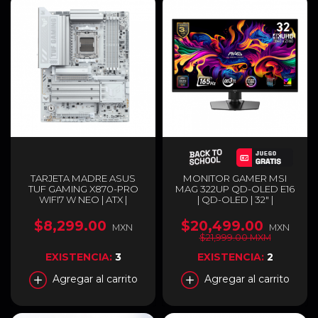
TARJETA MADRE ASUS
MONITOR GAMER MSI
TUF GAMING X870-PRO
MAG 322UP QD-OLED E16
WIFI7 W NEO | ATX |
| QD-OLED | 32" |
SOCKET AM5 | CHIPSET
3840X2160 4K ULTRA HD |
AMD X870 | DDR5 (HASTA
FREESYNC | 165HZ | HDMI |
$8,299.00
$20,499.00
MXN
MXN
256GB) | HDMI / USB-C |
DISPLAYPORT | NEGRO |
$21,999.00 MXM
WI-FI 7 | BLUETOOTH 5.4 |
MAG 322UP QD-OLED E16
BLANCO | TUF GAMING
EXISTENCIA:
3
EXISTENCIA:
2
X870-PRO WIFI7 W NEO
Agregar al carrito
Agregar al carrito