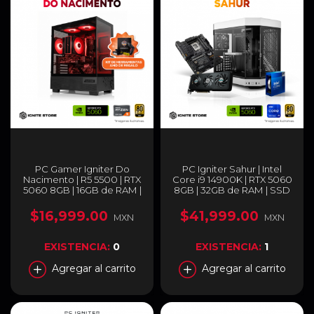
PC Gamer Igniter Do
PC Igniter Sahur | Intel
Nacimento | R5 5500 | RTX
Core i9 14900K | RTX 5060
5060 8GB | 16GB de RAM |
8GB | 32GB de RAM | SSD
SSD 1TB + Kit de
1TB
Herramientas AMD
$16,999.00
$41,999.00
MXN
MXN
EXISTENCIA:
0
EXISTENCIA:
1
Agregar al carrito
Agregar al carrito