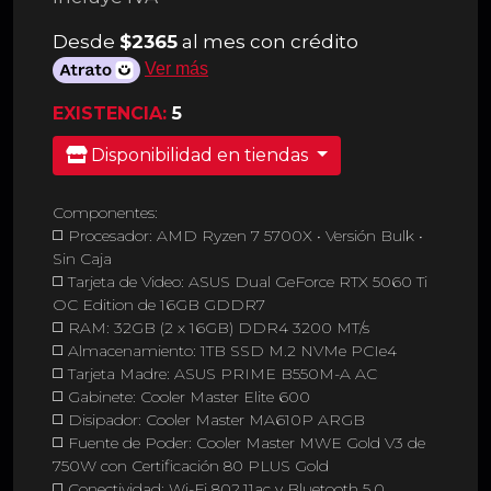
Desde
$2365
al mes con crédito
Ver más
EXISTENCIA:
5
Disponibilidad en tiendas
Componentes:
◻️ Procesador: AMD Ryzen 7 5700X • Versión Bulk •
Sin Caja
◻️ Tarjeta de Video: ASUS Dual GeForce RTX 5060 Ti
OC Edition de 16GB GDDR7
◻️ RAM: 32GB (2 x 16GB) DDR4 3200 MT/s
◻️ Almacenamiento: 1TB SSD M.2 NVMe PCIe4
◻️ Tarjeta Madre: ASUS PRIME B550M-A AC
◻️ Gabinete: Cooler Master Elite 600
◻️ Disipador: Cooler Master MA610P ARGB
◻️ Fuente de Poder: Cooler Master MWE Gold V3 de
750W con Certificación 80 PLUS Gold
◻️ Conectividad: Wi-Fi 802.11ac y Bluetooth 5.0