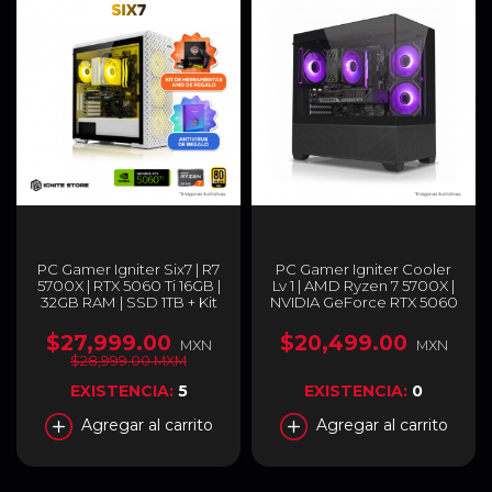
PC Gamer Igniter Six7 | R7
PC Gamer Igniter Cooler
5700X | RTX 5060 Ti 16GB |
Lv 1 | AMD Ryzen 7 5700X |
32GB RAM | SSD 1TB + Kit
NVIDIA GeForce RTX 5060
de Herramientas AMD +
8GB | 16GB RAM DDR4 |
Antivirus Kaspersky Plus 1
SSD 1TB + Adaptador Wi-
$27,999.00
$20,499.00
MXN
MXN
Año
Fi de Regalo
$28,999.00 MXM
EXISTENCIA:
5
EXISTENCIA:
0
Agregar al carrito
Agregar al carrito