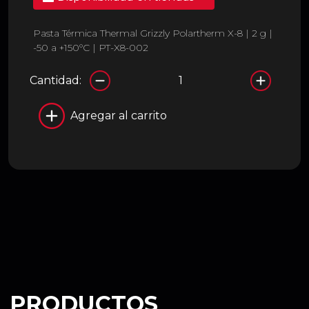
Pasta Térmica Thermal Grizzly Polartherm X-8 | 2 g |
-50 a +150°C | PT-X8-002
Cantidad:
Agregar al carrito
PRODUCTOS