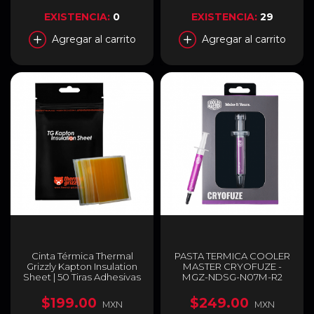
EXISTENCIA:
0
EXISTENCIA:
29
Agregar al carrito
Agregar al carrito
Cinta Térmica Thermal
PASTA TERMICA COOLER
Grizzly Kapton Insulation
MASTER CRYOFUZE -
Sheet | 50 Tiras Adhesivas
MGZ-NDSG-N07M-R2
| Aislante Térmico | 10 x 60
mm | Amarillo | TG-KIS-10-
$199.00
$249.00
MXN
MXN
60-50