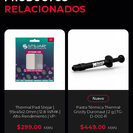
RELACIONADOS
Thermal Pad Stejar |
Pasta Térmica Thermal
95x45x2.0mm | 12.8 W/MK |
Grizzly Duronaut | 2 g | TG-
Alto Rendimiento | VP-
D-002-R
WVR-DF-95-45-20
$299.00
$449.00
MXN
MXN