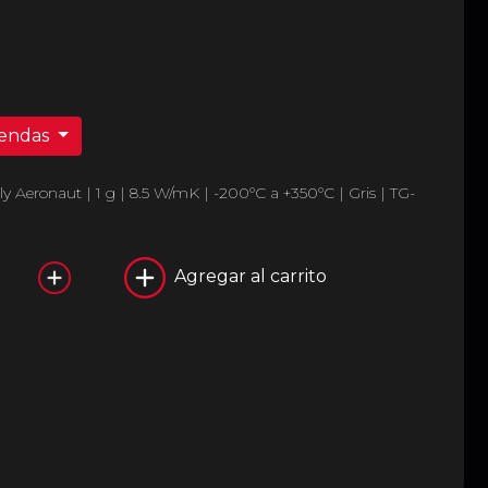
iendas
y Aeronaut | 1 g | 8.5 W/mK | -200°C a +350°C | Gris | TG-
Agregar al carrito