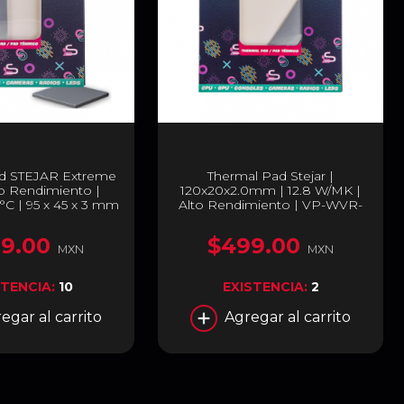
ad STEJAR Extreme
Thermal Pad Stejar |
to Rendimiento |
120x20x2.0mm | 12.8 W/MK |
°C | 95 x 45 x 3 mm
Alto Rendimiento | VP-WVR-
-DF-95-45-30
DF-120-20-20
9.00
$499.00
MXN
MXN
STENCIA:
10
EXISTENCIA:
2
egar al carrito
Agregar al carrito