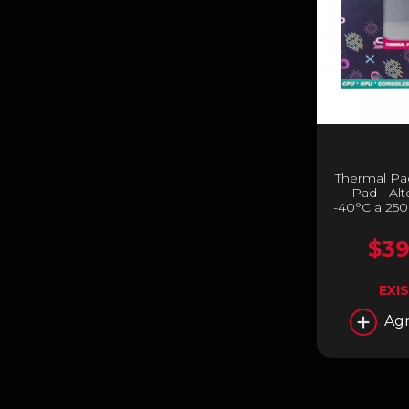
Thermal P
Pad | Al
-40°C a 250
| WVR
$39
EXI
Agr