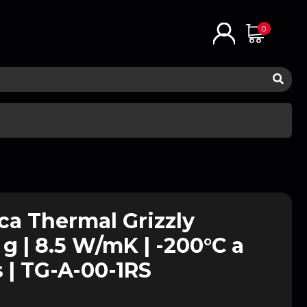
0
ca Thermal Grizzly
 g | 8.5 W/mK | -200°C a
s | TG-A-00-1RS