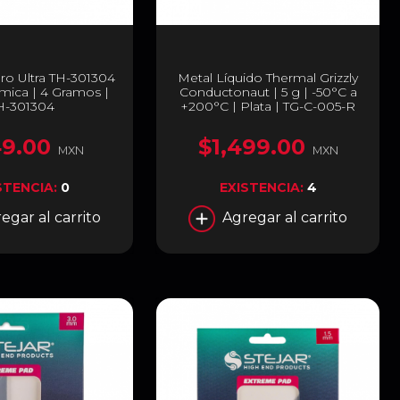
ro Ultra TH-301304
Metal Líquido Thermal Grizzly
rmica | 4 Gramos |
Conductonaut | 5 g | -50°C a
H-301304
+200°C | Plata | TG-C-005-R
9.00
$1,499.00
MXN
MXN
STENCIA:
0
EXISTENCIA:
4
egar al carrito
Agregar al carrito