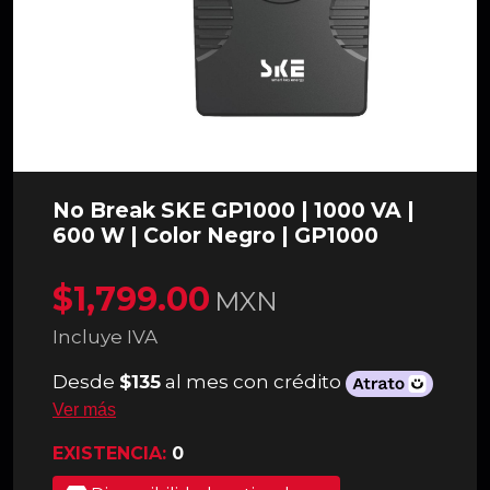
No Break SKE GP1000 | 1000 VA |
600 W | Color Negro | GP1000
$1,799.00
MXN
Incluye IVA
Desde
$135
al mes con crédito
Ver más
EXISTENCIA:
0