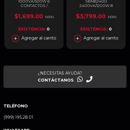
1000VA/500W 6
SBNB2400
CONTACTOS /
2400VA/1200W 8
SBNB1000USB
CONECTORES
PROTECCION RJ-11 /
$1,699.00
$3,799.00
MXN
MXN
SBNB2400
EXISTENCIA:
0
EXISTENCIA:
0
Agregar al carrito
Agregar al carrito
¿NECESITAS AYUDA?
CONTÁCTANOS
TELÉFONO
(999) 195.28.01