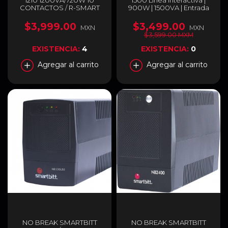
1210 1200VA/720W 10
1500 Línea Interactiva |
CONTACTOS / R-SMART
900W | 1500VA | Entrada
1210
110-120V | Salida 110-120V |
OPTIMA1500
$3,999.00
$3,499.00
MXN
MXN
$3,599.00 MXM
EXISTENCIA:
4
EXISTENCIA:
0
Agregar al carrito
Agregar al carrito
NO BREAK SMARTBITT
NO BREAK SMARTBITT