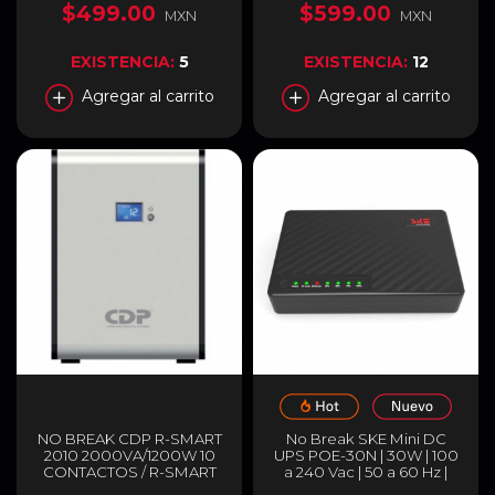
SBAVR1350
Picos | SBAVR2200
$499.00
$599.00
MXN
MXN
EXISTENCIA:
5
EXISTENCIA:
12
Agregar al carrito
Agregar al carrito
NO BREAK CDP R-SMART
No Break SKE Mini DC
2010 2000VA/1200W 10
UPS POE-30N | 30W | 100
CONTACTOS / R-SMART
a 240 Vac | 50 a 60 Hz |
2010
Negro | POE-30N