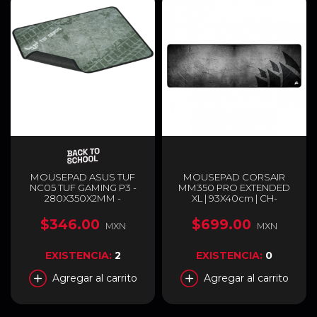
MOUSEPAD ASUS TUF
MOUSEPAD CORSAIR
NC05 TUF GAMING P3 -
MM350 PRO EXTENDED
280X350X2MM -
XL | 93X40cm | CH-
90MP01C0-B0UA00
9413771-WW
$346.00
$699.00
MXN
MXN
EXISTENCIA:
2
EXISTENCIA:
0
Agregar al carrito
Agregar al carrito