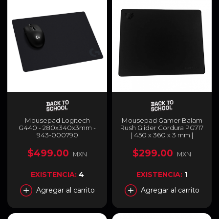
Mousepad Logitech
Mousepad Gamer Balam
G440 - 280x340x3mm -
Rush Glider Cordura PG717
943-000790
| 450 x 360 x 3 mm |
Impermeable | Base
Antideslizante | Negro |
$499.00
$299.00
MXN
MXN
BR-937474
EXISTENCIA:
4
EXISTENCIA:
1
Agregar al carrito
Agregar al carrito