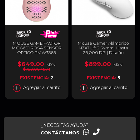
MOUSE GAME FACTOR
Mouse Gamer Alámbrico
MOG601 ROSA SENSOR
NZXT Lift 2 Symm | Hasta
OPTICO PMW3389
26,000 DPI | Diseño
32,000 DPI MOG-601 PK
Simétrico Ultra Ligero 58g
| Switches Ópticos |
$649.00
$899.00
MXN
MXN
Blanco | MS-001NW-04
$799.00 MXM
EXISTENCIA:
2
EXISTENCIA:
5
Agregar al carrito
Agregar al carrito
¿NECESITAS AYUDA?
CONTÁCTANOS