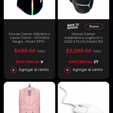
Mouse Gamer Alámbrico
Mouse Gamer
Game Factor - MOG602
Inalámbrico Logitech G
Negro - Pixart 3370 -
G502 X PLUS | Hasta 130
19,000 DPi - MOG602-BK
Horas de Batería
Recargable | 100 a 25600
$499.00
$3,599.00
MXN
MXN
DPI | Sensor Óptico HERO
25K | 106 g | 13 Botones
Programables | 2.4GHz |
EXISTENCIA:
0
EXISTENCIA:
27
RGB | Negro | 910-006161
Agregar al carrito
Agregar al carrito