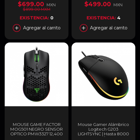
Botones | Conexión USB-
$699.00
$499.00
MXN
MXN
A | RGB | Blanco | M-
$899.00 MXM
SGM35W
EXISTENCIA:
0
EXISTENCIA:
4
Agregar al carrito
Agregar al carrito
MOUSE GAME FACTOR
Mouse Gamer Alámbrico
MOG501 NEGRO SENSOR
Logitech G203
OPTICO PMW3327 12,400
LIGHTSYNC | Hasta 8000
DPI MOG-501
DPI | Sensor Óptico | 85 g |