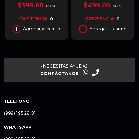
6 Botones Programables |
$399.00
$499.00
MXN
MXN
Cable 2.1 m | RGB
Lightsync | Negro | 910-
005793
EXISTENCIA:
0
EXISTENCIA:
0
Agregar al carrito
Agregar al carrito
¿NECESITAS AYUDA?
CONTÁCTANOS
TELÉFONO
(999) 195.28.01
WHATSAPP