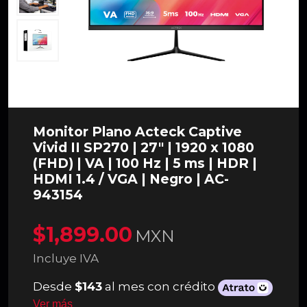
Monitor Plano Acteck Captive
Vivid II SP270 | 27" | 1920 x 1080
(FHD) | VA | 100 Hz | 5 ms | HDR |
HDMI 1.4 / VGA | Negro | AC-
943154
$1,899.00
MXN
Incluye IVA
Desde
$143
al mes con crédito
Ver más