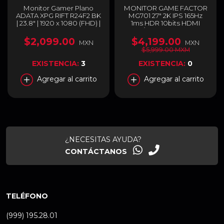
Monitor Gamer Plano
MONITOR GAME FACTOR
ADATA XPG RIFT R24F2 BK
MG701 27" 2K IPS 165Hz
| 23.8" | 1920 x 1080 (FHD) |
1ms HDR 10bits HDMI
IPS | 120 Hz | 1 ms (MPRT) |
2.0/DP1.4 (ADAPTIVE
Adaptive Sync | HDMI 2.0 /
SYNC) / MG701
$2,099.00
$4,199.00
MXN
MXN
DisplayPort 1.4 | Negro |
$5,999.00 MXM
RIFT R24F2 BK
EXISTENCIA:
3
EXISTENCIA:
0
Agregar al carrito
Agregar al carrito
¿NECESITAS AYUDA?
CONTÁCTANOS
TELÉFONO
(999) 195.28.01