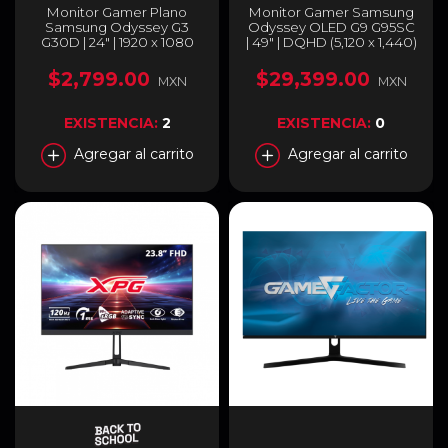
Monitor Gamer Plano
Monitor Gamer Samsung
Samsung Odyssey G3
Odyssey OLED G9 G95SC
G30D | 24" | 1920 x 1080
| 49" | DQHD (5,120 x 1,440)
(FHD) | VA | 180Hz | 1ms
| 32:9 | Curvo |
(MPRT) | AMD FreeSync /
0.03ms(GTG) | 240Hz |
$2,799.00
$29,399.00
MXN
MXN
HDR10 | HDMI 2.0 /
HDMI / Micro HDMI /
DisplayPort 1.4 / Jack
DisplayPort |
3.5mm | Negro |
LS49CG950SLXZX
EXISTENCIA:
2
EXISTENCIA:
0
LS24DG300ELXZX
Agregar al carrito
Agregar al carrito