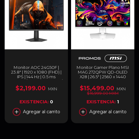
Monitor AOC 24G50F |
Monitor Gamer Plano MSI
23.8" | 1920 x 1080 (FHD) |
MAG 272QPW QD-OLED
IPS | 144 Hz | 0.5 ms
X28 | 26.5" | 2560 x 1440
(MPRT) / 1 ms (GTG) | HDR /
(WQHD) | QD-OLED | 280
HDR10 | HDMI 2.0 /
Hz | 0.03 ms (GTG) |
$2,199.00
$15,499.00
MXN
MXN
DisplayPort 1.4 / Jack 3.5
FreeSync / G-Sync | HDMI
$16,999.00 MXM
mm | Negro | 24G50F
2.1 / DisplayPort 1.4a / USB-
C / Jack 3.5 mm | Blanco |
EXISTENCIA:
0
EXISTENCIA:
1
MAG 272QPW QD-OLED
X28
Agregar al carrito
Agregar al carrito