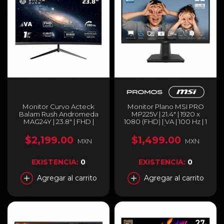
Monitor Curvo Acteck
Monitor Plano MSI PRO
Balam Rush Andromeda
MP225V | 21.4" | 1920 x
MAG24Y | 23.8" | FHD |
1080 (FHD) | VA | 100 Hz | 1
1920 x 1080 (VA) | 180 Hz | 1
ms (MPRT) / 4 ms (GTG) |
ms | R1800 | FreeSync / G-
Adaptive-Sync | HDMI 1.4b
$2,199.00
$1,499.00
MXN
MXN
Sync | RGB | Negro | BR-
/ D-Sub (VGA) | Negro |
943031
PRO MP225V
EXISTENCIA:
0
EXISTENCIA:
0
Agregar al carrito
Agregar al carrito