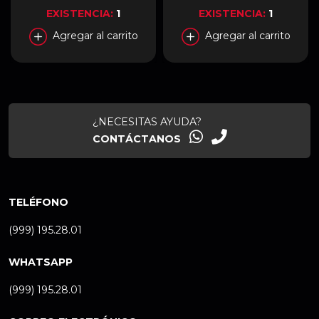
C / Jack 3.5 mm | Blanco |
USB-A 3.2 Gen1 / Jack 3.5
EXISTENCIA:
1
EXISTENCIA:
1
MAG 272QPW QD-OLED
mm | RGB | Plateado |
X28
LS27FG602SLXZX
Agregar al carrito
Agregar al carrito
¿NECESITAS AYUDA?
CONTÁCTANOS
TELÉFONO
(999) 195.28.01
WHATSAPP
(999) 195.28.01