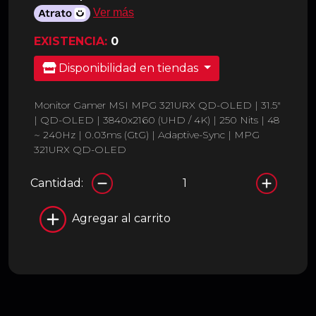
Ver más
EXISTENCIA:
0
Disponibilidad en tiendas
Monitor Gamer MSI MPG 321URX QD-OLED | 31.5"
| QD-OLED | 3840x2160 (UHD / 4K) | 250 Nits | 48
~ 240Hz | 0.03ms (GtG) | Adaptive-Sync | MPG
321URX QD-OLED
Cantidad:
Agregar al carrito