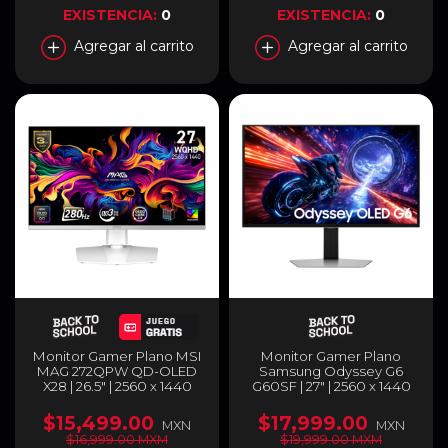
9H.LLHLA.TBL
| BR-938655
EXISTENCIA:
0
EXISTENCIA:
0
Agregar al carrito
Agregar al carrito
Monitor Gamer Plano MSI
Monitor Gamer Plano
MAG 272QPW QD-OLED
Samsung Odyssey G6
X28 | 26.5" | 2560 x 1440
G60SF | 27" | 2560 x 1440
(WQHD) | QD-OLED | 280
(WQHD) | QD-OLED | 500
Hz | 0.03 ms (GTG) |
Hz | 0.03 ms (GTG) |
$15,499.00
$17,999.00
MXN
MXN
FreeSync / G-Sync | HDMI
FreeSync / G-Sync / HDR |
$16,999.00 MXM
$19,999.00 MXM
2.1 / DisplayPort 1.4a / USB-
HDMI 2.1 / DisplayPort 1.4 /