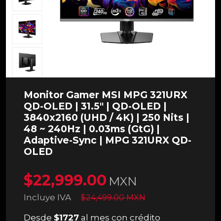
Monitor Gamer MSI MPG 321URX
QD-OLED | 31.5" | QD-OLED |
3840x2160 (UHD / 4K) | 250 Nits |
48 ~ 240Hz | 0.03ms (GtG) |
Adaptive-Sync | MPG 321URX QD-
OLED
$22,999.00
MXN
Incluye IVA
$24,499.00 MXN
Desde
$1727
al mes con crédito