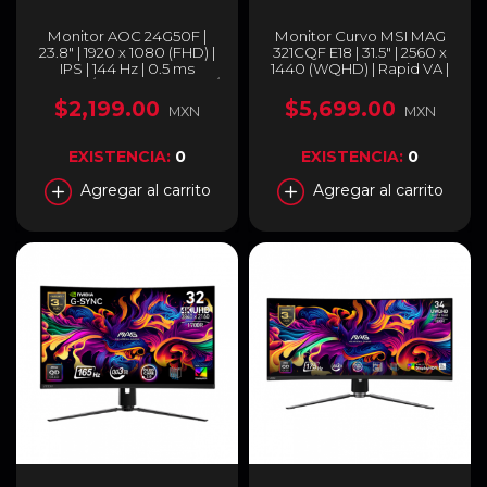
Monitor AOC 24G50F |
Monitor Curvo MSI MAG
23.8" | 1920 x 1080 (FHD) |
321CQF E18 | 31.5" | 2560 x
IPS | 144 Hz | 0.5 ms
1440 (WQHD) | Rapid VA |
(MPRT) / 1 ms (GTG) | HDR /
180 Hz | 0.5 ms (GTG) |
HDR10 | HDMI 2.0 /
Adaptive Sync | HDMI 2.0b
$2,199.00
$5,699.00
MXN
MXN
DisplayPort 1.4 / Jack 3.5
/ DisplayPort 1.4a | Negro |
mm | Negro | 24G50F
MAG 321CQF E18
EXISTENCIA:
0
EXISTENCIA:
0
Agregar al carrito
Agregar al carrito