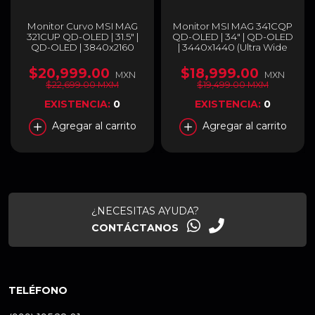
Monitor Curvo MSI MAG
Monitor MSI MAG 341CQP
321CUP QD-OLED | 31.5" |
QD-OLED | 34" | QD-OLED
QD-OLED | 3840x2160
| 3440x1440 (Ultra Wide
(UHD) | 165Hz | 0.03ms
QHD) | 21:9 | 175Hz | 0.03ms
(GTG) | G-Sync | MAG
(GTG) | HDMI / DisplayPort
$20,999.00
$18,999.00
MXN
MXN
321CUP QD-OLED
/ USB-C | MAG 341CQP
$22,699.00 MXM
$19,499.00 MXM
QD-OLED
EXISTENCIA:
0
EXISTENCIA:
0
Agregar al carrito
Agregar al carrito
¿NECESITAS AYUDA?
CONTÁCTANOS
TELÉFONO