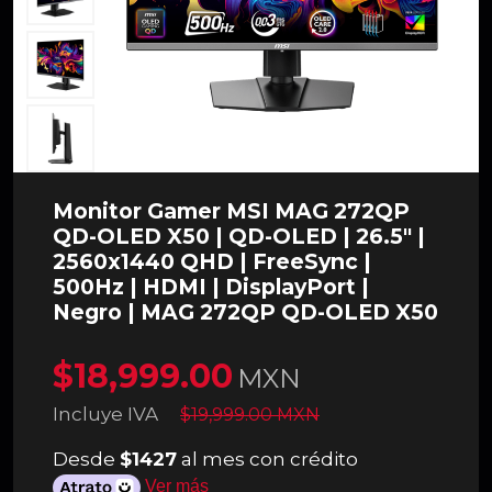
Monitor Gamer MSI MAG 272QP
QD-OLED X50 | QD-OLED | 26.5" |
2560x1440 QHD | FreeSync |
500Hz | HDMI | DisplayPort |
Negro | MAG 272QP QD-OLED X50
$18,999.00
MXN
Incluye IVA
$19,999.00 MXN
Desde
$1427
al mes con crédito
Ver más