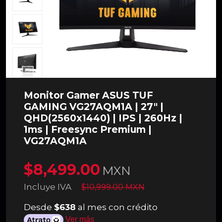
Monitor Gamer ASUS TUF
GAMING VG27AQM1A | 27" |
QHD(2560x1440) | IPS | 260Hz |
1ms | Freesync Premium |
VG27AQM1A
$8,499.00
MXN
Incluye IVA
$10,999.00 MXN
Desde
$638
al mes con crédito
Ver más