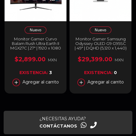
Monitor Gamer Curvo
Monitor Gamer Samsung
Balam Rush Ultra Earth II
Odyssey OLED G9 G95SC
MGX27C | 27" | 1920 x 1080
| 49" | DQHD (5,120 x 1,440)
(FHD) | VA | 180 Hz | 1 ms |
| 32:9 | Curvo |
1800R | FreeSync / G-Sync
0.03ms(GTG) | 240Hz |
$2,899.00
$29,399.00
MXN
MXN
| HDMI 1.4 / DisplayPort 1.2 /
HDMI / Micro HDMI /
USB-C / Jack 3.5mm |
DisplayPort |
Negro | BR-938273
LS49CG950SLXZX
EXISTENCIA:
3
EXISTENCIA:
0
Agregar al carrito
Agregar al carrito
¿NECESITAS AYUDA?
CONTÁCTANOS