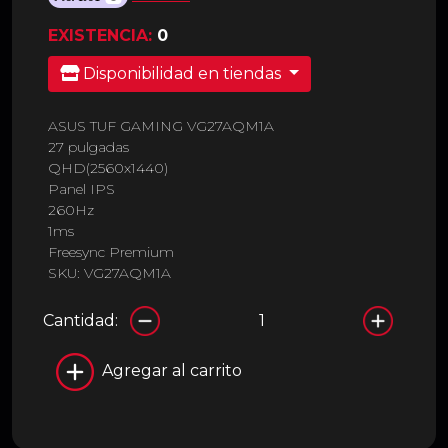
EXISTENCIA:
0
Disponibilidad en tiendas
ASUS TUF GAMING VG27AQM1A
27 pulgadas
QHD(2560x1440)
Panel IPS
260Hz
1ms
Freesync Premium
SKU: VG27AQM1A
Cantidad:
Agregar al carrito