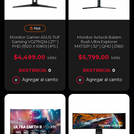
Monitor Gamer ASUS TUF
Monitor Acteck Balam
Gaming VG279Q1A | 27'' |
Rush Ultra Explorer
FHD (1920 X 1080) | IPS |
MXT32P | 32" | QHD | 2560
165 Hz / 120 Hz Consolas |
x 1440 (IPS) | 165 Hz | 1 ms |
Adaptive-sync | FreeSync
HDR | Bocinas Integradas |
$4,499.00
$5,799.00
MXN
MXN
Premium |1 ms (MPRT) |
RGB | BR-942546
VG279Q1A
EXISTENCIA:
0
EXISTENCIA:
0
Agregar al carrito
Agregar al carrito