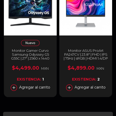
Monitor Gamer Curvo
Monitor ASUS ProArt
Samsung Odyssey G5
PA247CV | 23.8" | FHD | IPS
G55C | 27" | 2560 x 1440
| 75Hz | sRGB | HDMI 1.4/DP
(QHD) | VA | 165Hz | 1ms
1.2 | USB-C | Bocinas |
(MPRT) | 1000R | AMD
PA247CV
$4,499.00
$4,899.00
MXN
MXN
FreeSync / HDR10 | HDMI
2.0 / DisplayPort 1.2 / Jack
3.5mm | Negro |
EXISTENCIA:
1
EXISTENCIA:
2
LS27CG552ELXZX
Agregar al carrito
Agregar al carrito