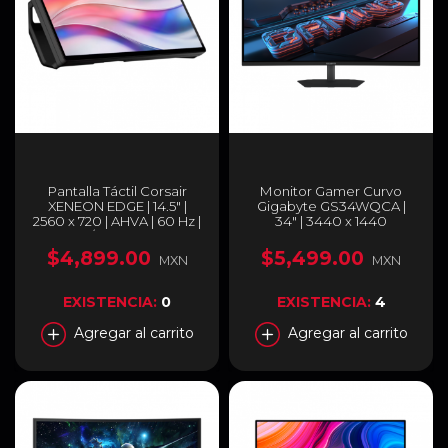
Pantalla Táctil Corsair
Monitor Gamer Curvo
XENEON EDGE | 14.5" |
Gigabyte GS34WQCA |
2560 x 720 | AHVA | 60 Hz |
34" | 3440 x 1440
USB-C / HDMI | Negro |
(UWQHD) | VA | 120 Hz | 1
CC-9011306-WW
ms (MPRT) | 1500R |
$4,899.00
$5,499.00
MXN
MXN
FreeSync Premium /
HDR10 | HDMI 2.0 /
DisplayPort 1.4 / Jack 3.5
EXISTENCIA:
0
EXISTENCIA:
4
mm | Negro | GS34WQCA
Agregar al carrito
Agregar al carrito