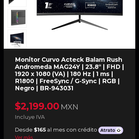
Monitor Curvo Acteck Balam Rush
Andromeda MAG24Y | 23.8" | FHD |
1920 x 1080 (VA) | 180 Hz | 1 ms |
R1800 | FreeSync / G-Sync | RGB |
Negro | BR-943031
$2,199.00
MXN
Incluye IVA
Desde
$165
al mes con crédito
Ver más