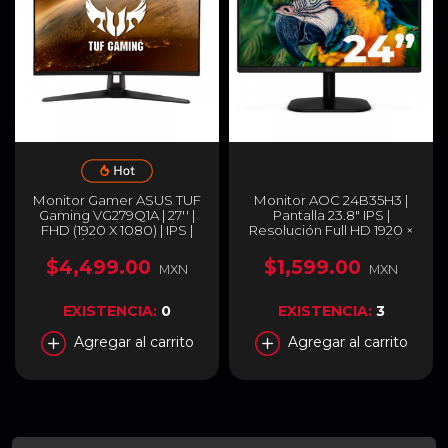
Monitor Gamer ASUS TUF
Monitor AOC 24B35H3 |
Gaming VG279Q1A | 27'' |
Pantalla 23.8" IPS |
FHD (1920 X 1080) | IPS |
Resolución Full HD 1920 ×
165 Hz / 120 Hz Consolas |
1080 | Frecuencia 120 Hz |
Adaptive-sync | FreeSync
Conectividad HDMI |
$4,499.00
$1,599.00
MXN
MXN
Premium |1 ms (MPRT) |
Diseño de Marco
VG279Q1A
Delgado | Color Negro |
24B35H3
EXISTENCIA:
0
EXISTENCIA:
3
Agregar al carrito
Agregar al carrito