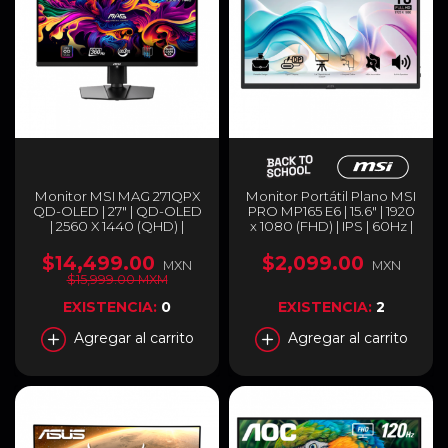
Monitor MSI MAG 271QPX
Monitor Portátil Plano MSI
QD-OLED | 27" | QD-OLED
PRO MP165 E6 | 15.6" | 1920
| 2560 X 1440 (QHD) |
x 1080 (FHD) | IPS | 60Hz |
0.03ms (GtG) | 360Hz |
4ms (GTG) | Bocinas
AMD FreeSync | MAG
Integradas | Montaje para
$14,499.00
$2,099.00
MXN
MXN
271QPX QD-OLED
Trípode 1/4" | Adaptive-
$15,999.00 MXM
Sync | 1 x HDMI 2.0b / 2 x
USB-C (Video / Audio /
EXISTENCIA:
0
EXISTENCIA:
2
Carga) / Jack 3.5mm |
Negro | PRO MP165 E6
Agregar al carrito
Agregar al carrito