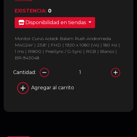
EXISTENCIA:
0
Disponibilidad en tiendas
Monitor Curvo Acteck Balam Rush Andromeda
MAG24Y | 23.8" | FHD | 1920 x 1080 (VA) | 180 Hz |
1 ms | R1800 | FreeSync / G-Sync | RGB | Blanco |
BR-943048
Cantidad:
Agregar al carrito