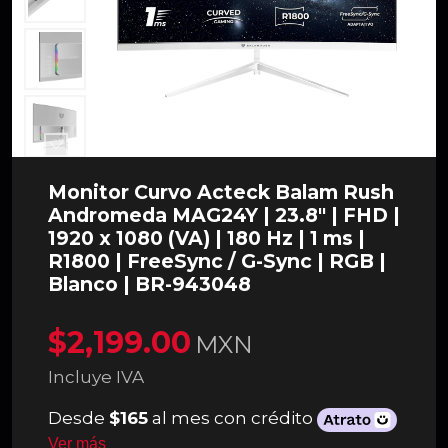
Monitor Curvo Acteck Balam Rush
Andromeda MAG24Y | 23.8" | FHD |
1920 x 1080 (VA) | 180 Hz | 1 ms |
R1800 | FreeSync / G-Sync | RGB |
Blanco | BR-943048
$2,199.00
MXN
Incluye IVA
Desde
$165
al mes con crédito
Ver más