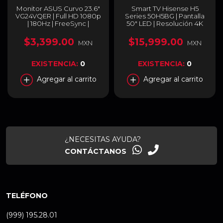
Monitor ASUS Curvo 23.6"
Smart TV Hisense H5
VG24VQER | Full HD 1080p
Series 50H5BG | Pantalla
| 180Hz | FreeSync |
50" LED | Resolución 4K
VG24VQER
Ultra HD 3840 × 2160 |
Smart TV | Color Negro |
$3,399.00
$15,999.00
MXN
MXN
50H5BG
EXISTENCIA:
0
EXISTENCIA:
0
Agregar al carrito
Agregar al carrito
¿NECESITAS AYUDA?
CONTÁCTANOS
TELÉFONO
(999) 195.28.01