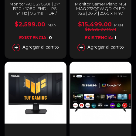
Monitor AOC 27G50F | 27" |
Monitor Gamer Plano MSI
1920 x 1080 (FHD) | IPS |
MAG 272QPW QD-OLED
144 Hz | 0.5 ms | HDR /
X28 | 26.5" | 2560 x 1440
HDR10 | HDMI 2.0 /
(WQHD) | QD-OLED | 280
DisplayPort 1.4 / Jack 3.5
Hz | 0.03 ms (GTG) |
$2,599.00
$15,499.00
MXN
MXN
mm | Negro | 27G50F
FreeSync / G-Sync | HDMI
$16,999.00 MXM
2.1 / DisplayPort 1.4a / USB-
C / Jack 3.5 mm | Blanco |
EXISTENCIA:
0
EXISTENCIA:
1
MAG 272QPW QD-OLED
X28
Agregar al carrito
Agregar al carrito