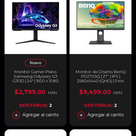
Monitor Gamer Plano
Monitor de Diseño BenQ
Samsung Odyssey G3
PD2705Q | 27'' | IPS |
G30D | 24" | 1920 x 1080
2560x1440 (QHD) | 5 ms
(FHD) | VA | 180Hz | 1ms
(GtG) | 60Hz | HDMI /
(MPRT) | AMD FreeSync /
DisplayPort | Altavoz
$2,799.00
$9,499.00
MXN
MXN
HDR10 | HDMI 2.0 /
Integrado | 9H.LJELA.TBL
DisplayPort 1.4 / Jack
3.5mm | Negro |
EXISTENCIA:
2
EXISTENCIA:
2
LS24DG300ELXZX
Agregar al carrito
Agregar al carrito