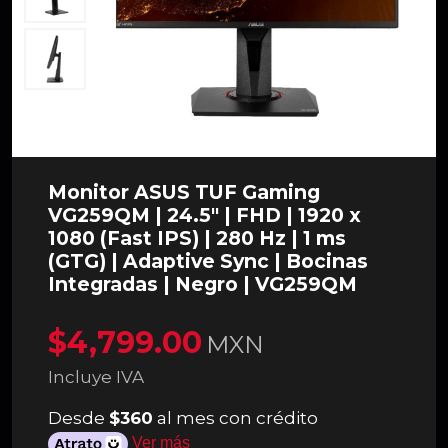
Monitor ASUS TUF Gaming
VG259QM | 24.5" | FHD | 1920 x
1080 (Fast IPS) | 280 Hz | 1 ms
(GTG) | Adaptive Sync | Bocinas
Integradas | Negro | VG259QM
$4,799.00
MXN
Incluye IVA
Desde
$360
al mes con crédito
Ver más