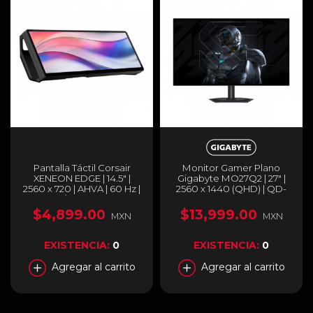
Pantalla Táctil Corsair
Monitor Gamer Plano
XENEON EDGE | 14.5" |
Gigabyte MO27Q2 | 27" |
2560 x 720 | AHVA | 60 Hz |
2560 x 1440 (QHD) | QD-
USB-C / HDMI | Negro |
OLED | 240Hz | 0.03 ms
CC-9011306-WW
(GTG) | FreeSync Premium
$4,899.00
$13,999.00
MXN
MXN
Pro / NVIDIA G-SYNC |
HDMI 2.1 / DisplayPort 1.4 /
USB-C / Jack 3.5 mm |
EXISTENCIA:
0
EXISTENCIA:
0
Negro | MO27Q2
Agregar al carrito
Agregar al carrito