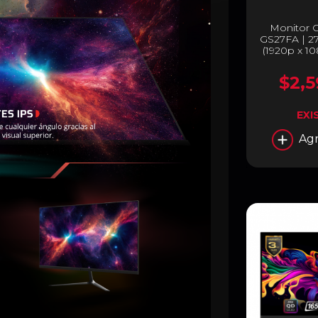
Monitor 
GS27FA | 27
(1920p x 1
180
$2,5
EXI
Agr