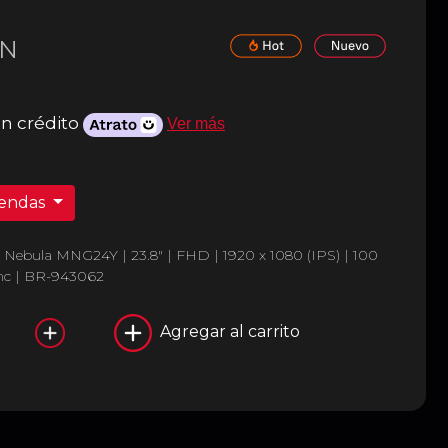
N
n crédito
Ver más
iendas
Nebula MNG24Y | 23.8" | FHD | 1920 x 1080 (IPS) | 100
ync | BR-943062
Agregar al carrito