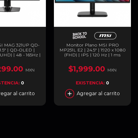
SI MAG 321UP QD-
Monitor Plano MSI PRO
1.5" | QD-OLED |
MP251L E2 | 24.5" | 1920 x 1080
UHD) | 48 - 165Hz |
(FHD) | IPS | 120 Hz | 1 ms
GTG) | MAG 321UP
(MPRT) | Adaptive-Sync |
D-OLED
HDMI 1.4b / VGA | Negro |
299.00
$1,999.00
PRO MP251L E2
MXN
MXN
STENCIA:
0
EXISTENCIA:
0
egar al carrito
Agregar al carrito