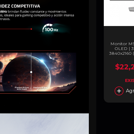
Monitor M
OLED | 3
3840x2160 (
0.03ms (
Q
$22,
EXI
Agr