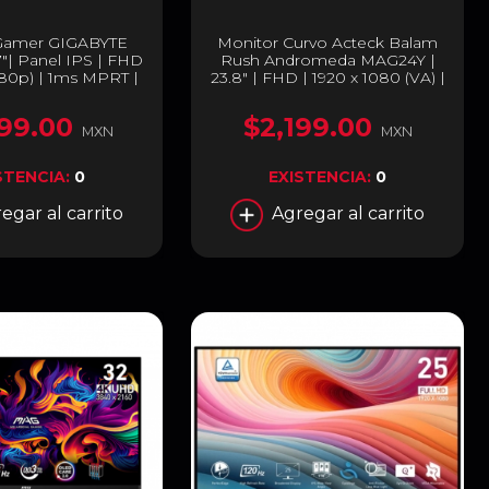
Gamer GIGABYTE
Monitor Curvo Acteck Balam
"| Panel IPS | FHD
Rush Andromeda MAG24Y |
080p) | 1ms MPRT |
23.8" | FHD | 1920 x 1080 (VA) |
Hz | GS27FA
180 Hz | 1 ms | R1800 |
FreeSync / G-Sync | RGB |
99.00
$2,199.00
Blanco | BR-943048
MXN
MXN
STENCIA:
0
EXISTENCIA:
0
egar al carrito
Agregar al carrito