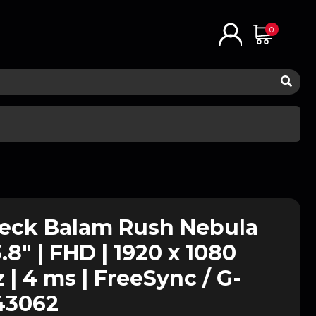
0
teck Balam Rush Nebula
8" | FHD | 1920 x 1080
z | 4 ms | FreeSync / G-
43062