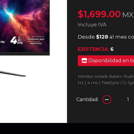
$1,699.00
MX
Incluye IVA
Desde
$128
al mes co
EXISTENCIA:
6
Disponibilidad en t
Monitor Acteck Balam Rush 
Hz | 4 ms | FreeSync / G-S
Cantidad: