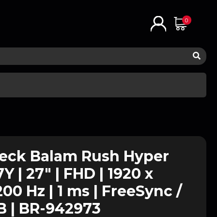
0
teck Balam Rush Hyper
 | 27" | FHD | 1920 x
200 Hz | 1 ms | FreeSync /
B | BR-942973