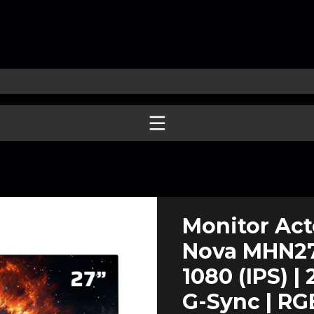
Monitor Ac
Nova MHN27Y
1080 (IPS) | 
G-Sync | RG