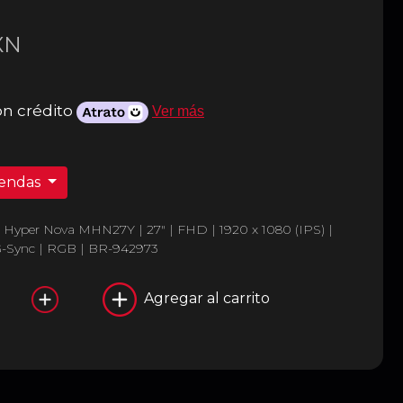
XN
on crédito
Ver más
iendas
 Hyper Nova MHN27Y | 27" | FHD | 1920 x 1080 (IPS) |
 G-Sync | RGB | BR-942973
Agregar al carrito