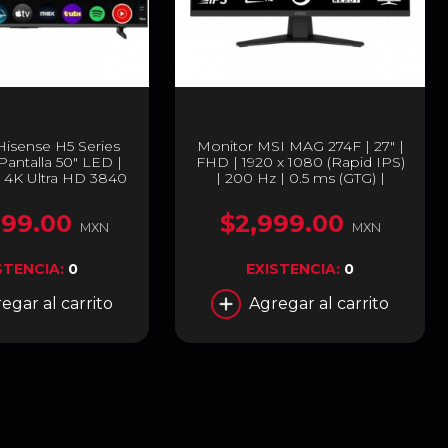
Hisense H5 Series
Monitor MSI MAG 274F | 27" |
antalla 50" LED |
FHD | 1920 x 1080 (Rapid IPS)
 4K Ultra HD 3840
| 200 Hz | 0.5 ms (GTG) |
 Smart TV | Color
Adaptive Sync / HDR | HDMI /
o | 50H5BG
DisplayPort | Negro | MAG
999.00
$2,999.00
274F
MXN
MXN
STENCIA:
0
EXISTENCIA:
0
egar al carrito
Agregar al carrito