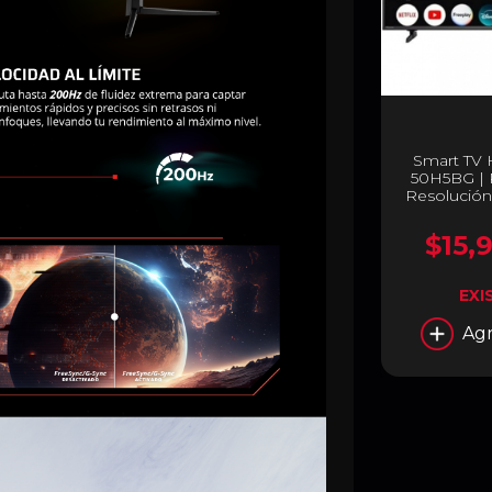
Smart TV 
50H5BG | P
Resolución
× 2160 |
Negr
$15,
EXI
Agr