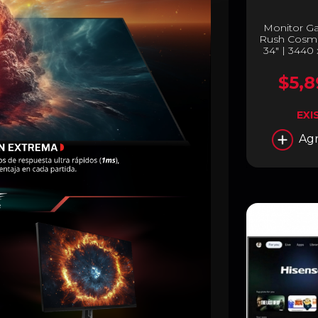
Monitor G
Rush Cosmo
34" | 3440
VA | 165 H
FreeSync / 
$5,8
| Bocinas 
2.1 / Displ
B
EXI
Agr