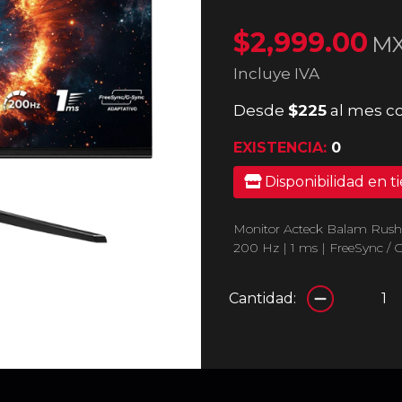
$2,999.00
M
Incluye IVA
Desde
$225
al mes c
EXISTENCIA:
0
Disponibilidad en t
Monitor Acteck Balam Rush
200 Hz | 1 ms | FreeSync /
Cantidad: