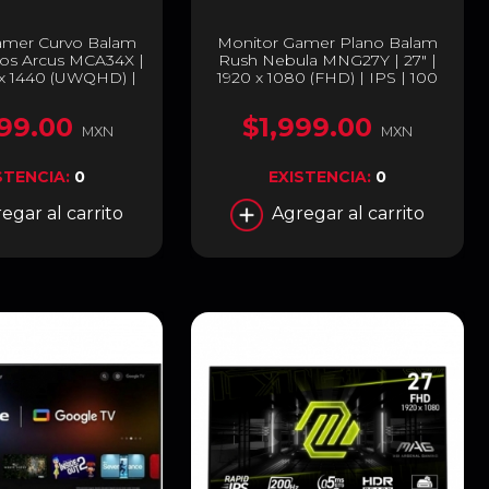
amer Curvo Balam
Monitor Gamer Plano Balam
s Arcus MCA34X |
Rush Nebula MNG27Y | 27" |
 x 1440 (UWQHD) |
1920 x 1080 (FHD) | IPS | 100
z | 1 ms | 1500R |
Hz | 4 ms | FreeSync / G-Sync |
G-Sync / PIP / PBP
HDMI 2.1 / DisplayPort 1.4 /
99.00
$1,999.00
Integradas | HDMI
Jack 3.5 mm | Negro | BR-
MXN
MXN
ayPort 1.4 | Negro |
943024
R-944137
STENCIA:
0
EXISTENCIA:
0
egar al carrito
Agregar al carrito