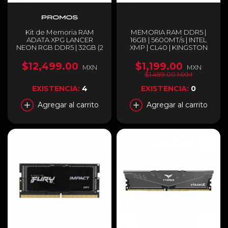
Kit de Memoria RAM
MEMORIA RAM DDR5 |
ADATA XPG LANCER
16GB | 5600MT/s | INTEL
NEON RGB DDR5 | 32GB (2
XMP | CL40 | KINGSTON
x 16GB) | DDR5 | On-Die
FURY BEAST RGB NEGRO |
ECC | 7200 MT/s | CL34 |
KF556C40BBA-16
$12,499.00
$1,199.00
MXN
MXN
XMP / EXPO | 60% RGB |
$1,499.00 MXM
Negro |
AX5U7200C3416G-
EXISTENCIA:
4
EXISTENCIA:
0
DCLANRSG
Agregar al carrito
Agregar al carrito