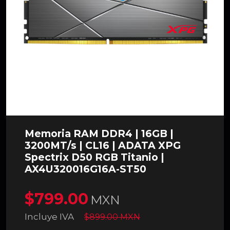
Memoria RAM DDR4 | 16GB |
3200MT/s | CL16 | ADATA XPG
Spectrix D50 RGB Titanio |
AX4U320016G16A-ST50
$799.00
MXN
Incluye IVA
$899.00 MXN