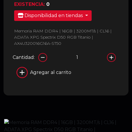
EXISTENCIA:
0
Disponibilidad en tiendas
Memoria RAM DDR4 | 16GB | 3200MT/s | CL16 |
ADATA XPG Spectrix D50 RGB Titanio |
AX4U320016G16A-ST50
Cantidad:
Agregar al carrito