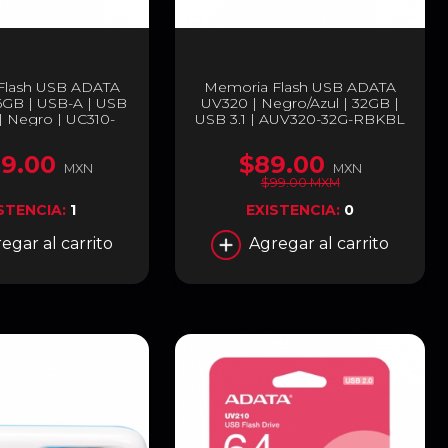
Flash USB ADATA
Memoria Flash USB ADATA
6GB | USB-A | USB
UV320 | Negro/Azul | 32GB |
 | Negro | UC310-
USB 3.1 | AUV320-32G-RBKBL
56G-RBK
9.00
$89.00
MXN
MXN
$99.00 MXM
STENCIA:
1
EXISTENCIA:
0
egar al carrito
Agregar al carrito