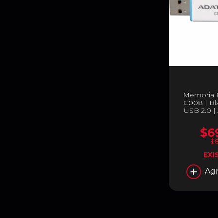
Memoria 
C008 | Bla
USB 2.0 
$6
$
EXI
Agr