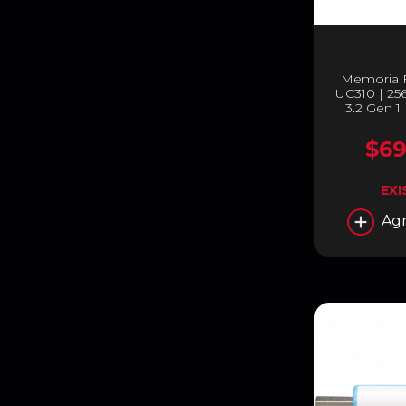
Memoria 
UC310 | 25
3.2 Gen 1
2
$69
EXI
Agr