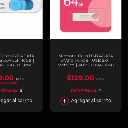
Flash USB ADATA
Memoria Flash USB ADATA
nco/Azul | 16GB |
UV210 | 64GB | USB 2.0 |
| AC008-16G-RWE
Metálico | AUV210-64G-RGD
9.00
$129.00
MXN
MXN
89.00 MXM
STENCIA:
0
EXISTENCIA:
1
egar al carrito
Agregar al carrito