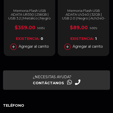
Memoria Flash USB
Memoria Flash USB
ADATA UR350 | 256GB |
ADATA UV240 | 32GB |
USB 3.2 | Metálico | Negro
USB 2.0 | Negro | AUV240-
| UR350-256G-RSR/BK
32G-RBK
$359.00
$89.00
MXN
MXN
EXISTENCIA:
0
EXISTENCIA:
1
Agregar al carrito
Agregar al carrito
¿NECESITAS AYUDA?
CONTÁCTANOS
TELÉFONO