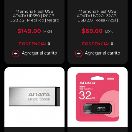
Memoria Flash USB
Memoria Flash USB
ADATA UR350 | 128GB |
ADATA UV220 | 32GB |
USB 3.2 | Metálico | Negro
USB 2.0 | Rosa / Azul |
| UR350-128G-RSR/BK
AUV220-32G-RGNPK
$149.00
$69.00
MXN
MXN
EXISTENCIA:
0
EXISTENCIA:
0
Agregar al carrito
Agregar al carrito