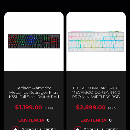
Teclado Alámbrico
TECLADO INALAMBRICO
Mecánico Redragon Mitra
MECANICO CORSAIR K70
K551 | Full Size | Switch Red
PRO MINI WIRELESS RGB
| Español | K551RGB-1-SP
60 BLANCO HOT SWAP
SWITCH CHERRY RED
$1,199.00
$2,899.00
MXN
MXN
2.4GHz/BLUETOOTH
(INGLÉS) / CH-9189110-NA
EXISTENCIA:
0
EXISTENCIA:
0
Agregar al carrito
Agregar al carrito