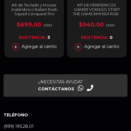
Kit de Teclado y Mouse
KIT DE PERIFERICOS
Inalámbrico Balam Rush
GAMER VORAGO START
Squad Conquest Pro
THE GAME KMH501 RGB -
KG525 | Membrana | 85% |
KMH-501
Perilla Multimedia | Anti-
$699.00
$940.00
MXN
MXN
Ghosting | 1200 a 7200
DPI | 2.4 GHz / Bluetooth |
Windows | Español | RGB |
EXISTENCIA:
3
EXISTENCIA:
0
Negro | BR-940429
Agregar al carrito
Agregar al carrito
¿NECESITAS AYUDA?
CONTÁCTANOS
TELÉFONO
(999) 195.28.01