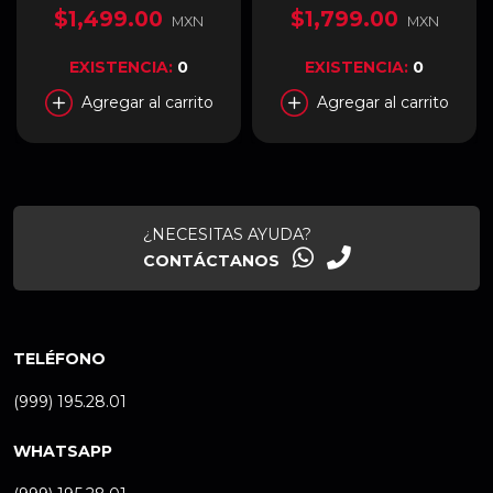
dBA | 4-Pin (PWM) | 3-Pin
$1,499.00
$1,799.00
MXN
MXN
ARGB | Color Negro | MFY-
B2DN-203PA-R1
EXISTENCIA:
0
EXISTENCIA:
0
Agregar al carrito
Agregar al carrito
¿NECESITAS AYUDA?
CONTÁCTANOS
TELÉFONO
(999) 195.28.01
WHATSAPP