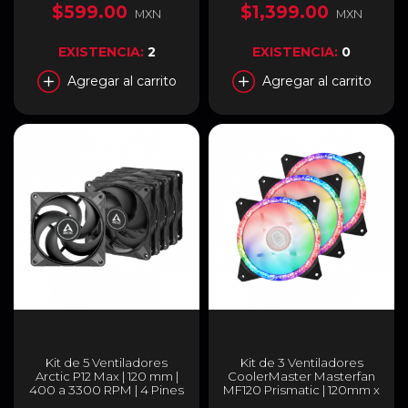
Pines | ARGB | Negro | BR-
CL-F162-PL14SW-A
$599.00
$1,399.00
MXN
MXN
942089
EXISTENCIA:
2
EXISTENCIA:
0
Agregar al carrito
Agregar al carrito
Kit de 5 Ventiladores
Kit de 3 Ventiladores
Arctic P12 Max | 120 mm |
CoolerMaster Masterfan
400 a 3300 RPM | 4 Pines
MF120 Prismatic | 120mm x
| Negro | ACFAN00289A
3 | 650-2000 RPM | 8 - 27