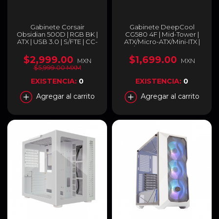
Gabinete Corsair
Gabinete DeepCool
Obsidian 500D | RGB BK |
CG580 4F | Mid-Tower |
ATX | USB 3.0 | S/FTE | CC-
ATX/Micro-ATX/Mini-ITX |
9011139-WW
ATX/mATX (Back Connect)
| 4 Ventiladores
$2,999.00
$1,699.00
MXN
MXN
Preinstalados (120mm)|
$5,999.00 MXM
Negro | R-CG580-
BKADA4-G-1
EXISTENCIA:
0
EXISTENCIA:
0
Agregar al carrito
Agregar al carrito