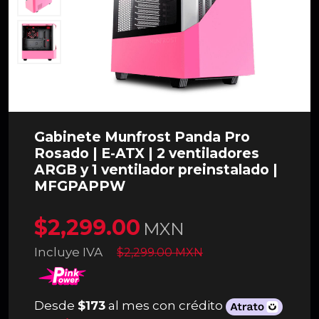
Gabinete Munfrost Panda Pro
Rosado | E-ATX | 2 ventiladores
ARGB y 1 ventilador preinstalado |
MFGPAPPW
$2,299.00
MXN
Incluye IVA
$2,299.00 MXN
Desde
$173
al mes con crédito