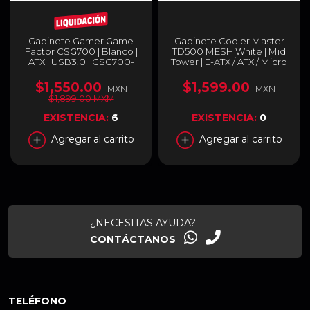
Gabinete Gamer Game
Gabinete Cooler Master
Factor CSG700 | Blanco |
TD500 MESH White | Mid
ATX | USB3.0 | CSG700-
Tower | E-ATX / ATX / Micro
WH
ATX | 3 Ventiladores ARGB
preinstalados | Color
$1,550.00
$1,599.00
MXN
MXN
Blanco | MCB-D500D-
$1,899.00 MXM
WGNN-S01
EXISTENCIA:
6
EXISTENCIA:
0
Agregar al carrito
Agregar al carrito
¿NECESITAS AYUDA?
CONTÁCTANOS
TELÉFONO