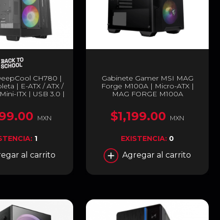
DeepCool CH780 |
Gabinete Gamer MSI MAG
eta | E-ATX / ATX /
Forge M100A | Micro-ATX |
Mini-ITX | USB 3.0 |
MAG FORGE M100A
plado Panorámico |
adores ARGB Pre-
99.00
$1,199.00
| Negro | R-CH780-
MXN
MXN
ADE41-A-1
STENCIA:
1
EXISTENCIA:
0
egar al carrito
Agregar al carrito