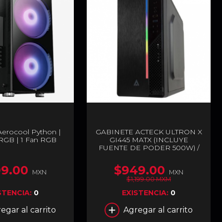
Aerocool Python |
GABINETE ACTECK ULTRON X
ARGB | 1 Fan RGB
GI445 MATX (INCLUYE
FUENTE DE PODER 500W) /
AC-929547
9.00
$949.00
MXN
MXN
$1,199.00 MXM
STENCIA:
0
EXISTENCIA:
0
egar al carrito
Agregar al carrito