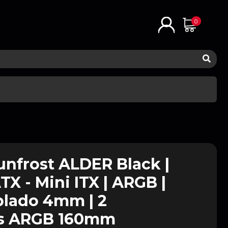
0
nfrost ALDER Black |
TX - Mini ITX | ARGB |
plado 4mm | 2
es ARGB 160mm