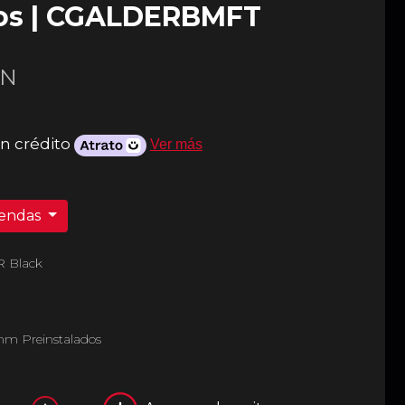
dos | CGALDERBMFT
N
n crédito
Ver más
iendas
R Black
mm Preinstalados