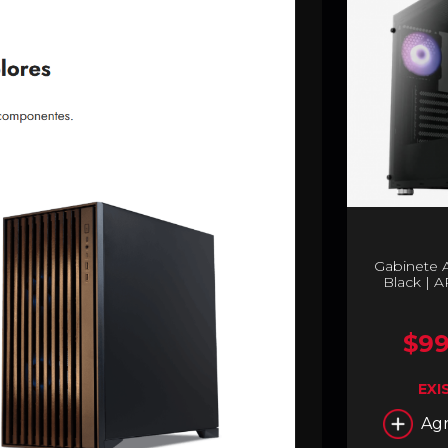
Gabinete 
Black | 
$99
EXI
Agr