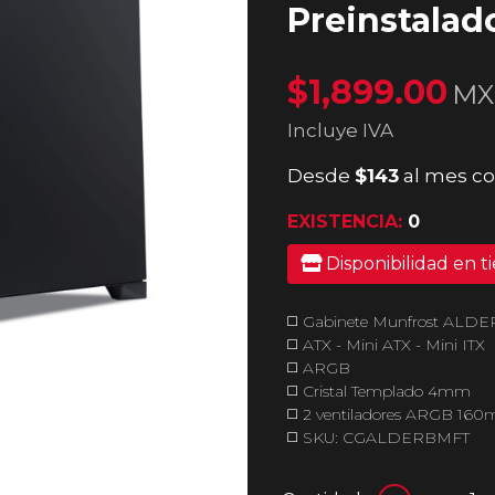
Preinstala
$1,899.00
MX
Incluye IVA
Desde
$143
al mes co
EXISTENCIA:
0
Disponibilidad en t
◻️ Gabinete Munfrost ALDE
◻️ ATX - Mini ATX - Mini ITX
◻️ ARGB
◻️ Cristal Templado 4mm
◻️ 2 ventiladores ARGB 160
◻️ SKU: CGALDERBMFT