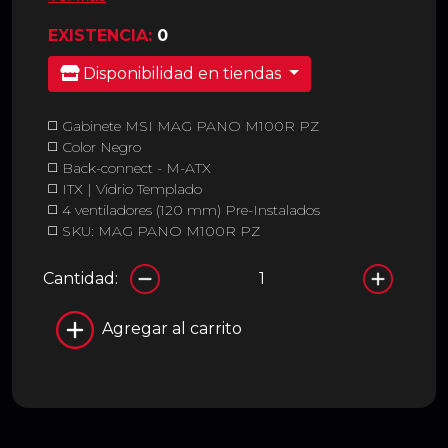
EXISTENCIA:
0
Disponibilidad en tiendas
◻️ Gabinete MSI MAG PANO M100R PZ
◻️ Color Negro
◻️ Back-connect - M-ATX
◻️ ITX | Vidrio Templado
◻️ 4 ventiladores (120 mm) Pre-Instalados
◻️ SKU: MAG PANO M100R PZ
Cantidad:
Agregar al carrito