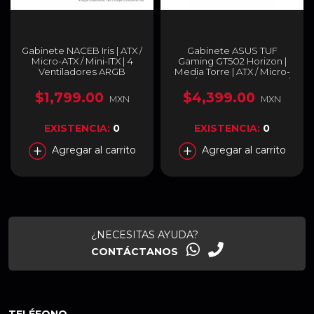
Gabinete NACEB Iris | ATX /
Gabinete ASUS TUF
Micro-ATX / Mini-ITX | 4
Gaming GT502 Horizon |
Ventiladores ARGB
Media Torre | ATX / Micro-
Presintalados | Color
ATX / Mini-ITX | USB-A 3.2 /
Negro | NA-0639
USB-C 3.2 | Diseño
$1,799.00
$4,399.00
MXN
MXN
Panorámico con Cristal
Templado | Doble Cámara
| Negro | GT502 FV/BLK/TG
EXISTENCIA:
0
EXISTENCIA:
0
Agregar al carrito
Agregar al carrito
¿NECESITAS AYUDA?
CONTÁCTANOS