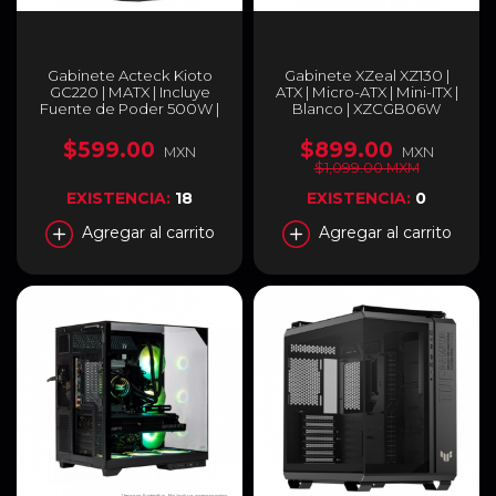
Gabinete Acteck Kioto
Gabinete XZeal XZ130 |
GC220 | MATX | Incluye
ATX | Micro-ATX | Mini-ITX |
Fuente de Poder 500W |
Blanco | XZCGB06W
AC-933063
$599.00
$899.00
MXN
MXN
$1,099.00 MXM
EXISTENCIA:
18
EXISTENCIA:
0
Agregar al carrito
Agregar al carrito