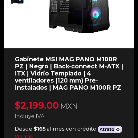
Gabinete MSI MAG PANO M100R
PZ | Negro | Back-connect M-ATX |
ITX | Vidrio Templado | 4
ventiladores (120 mm) Pre-
Instalados | MAG PANO M100R PZ
$2,199.00
MXN
Incluye IVA
Desde
$165
al mes con crédito
Ver más